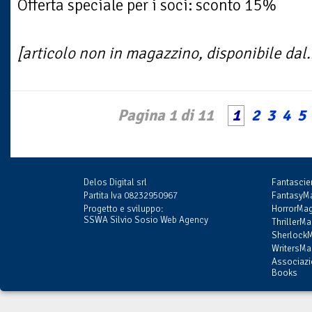
Offerta speciale per i soci: sconto 15%
[articolo non in magazzino, disponibile dal.
Pagina 1 di 11
1
2
3
4
5
Delos Digital srl
Fantasci
Partita Iva 08232950967
FantasyMa
Progetto e sviluppo:
HorrorMag
SSWA Silvio Sosio Web Agency
ThrillerMa
SherlockM
WritersMag
Associazi
Books