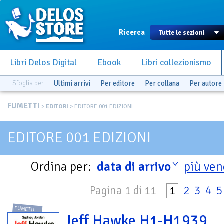
Ricerca
Libri Delos Digital
Ebook
Libri collezionismo
Sfoglia per
Ultimi arrivi
Per editore
Per collana
Per autore
FUMETTI
>
EDITORI
> EDITORE 001 EDIZIONI
EDITORE 001 EDIZIONI
Ordina per:
data di arrivo
più ven
Pagina 1 di 11
1
2
3
4
5
FUMETTI
Jeff Hawke H1-H1939