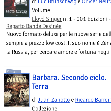
di
Luc Brunschwig
e
Olivier Néur
Volume
Lloyd Singer
n. 1 - 001 Edizioni -
Reparto Bande Desinée
Nuovo formato deluxe per le nuove serie del
sempre a prezzo low cost. Il suo nome è Zéna
la Russia, per cercare amore e fortuna negli S
FUMETTI
Barbara. Secondo ciclo.
Terra
di
Juan Zanotto
e
Ricardo Barrei
Collezione