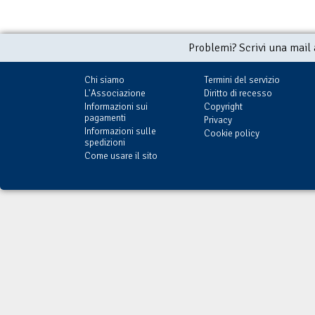
Problemi? Scrivi una mail
Chi siamo
Termini del servizio
L'Associazione
Diritto di recesso
Informazioni sui
Copyright
pagamenti
Privacy
Informazioni sulle
Cookie policy
spedizioni
Come usare il sito