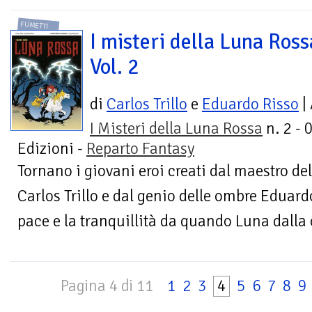
FUMETTI
I misteri della Luna Ross
Vol. 2
di
Carlos Trillo
e
Eduardo Risso
|
I Misteri della Luna Rossa
n. 2 - 
Edizioni -
Reparto Fantasy
Tornano i giovani eroi creati dal maestro d
Carlos Trillo e dal genio delle ombre Eduard
pace e la tranquillità da quando Luna dalla 
Pagina 4 di 11
1
2
3
4
5
6
7
8
9