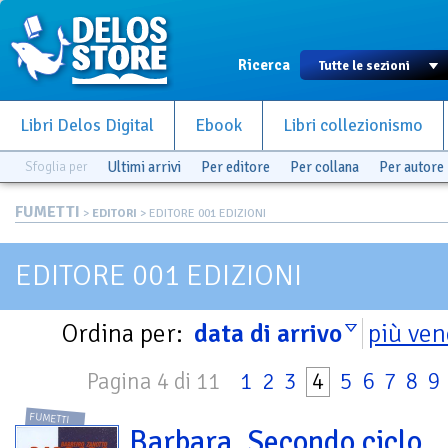
Ricerca
Libri Delos Digital
Ebook
Libri collezionismo
Sfoglia per
Ultimi arrivi
Per editore
Per collana
Per autore
FUMETTI
>
EDITORI
> EDITORE 001 EDIZIONI
EDITORE 001 EDIZIONI
Ordina per:
data di arrivo
più ven
Pagina 4 di 11
1
2
3
4
5
6
7
8
9
FUMETTI
Barbara. Secondo ciclo.