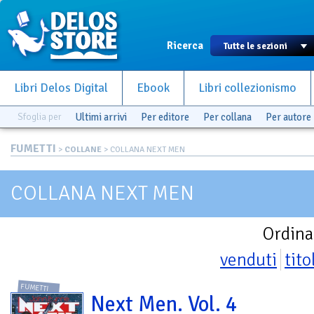
Ricerca
Libri Delos Digital
Ebook
Libri collezionismo
Sfoglia per
Ultimi arrivi
Per editore
Per collana
Per autore
FUMETTI
>
COLLANE
> COLLANA NEXT MEN
COLLANA NEXT MEN
Ordina
venduti
tito
FUMETTI
Next Men. Vol. 4