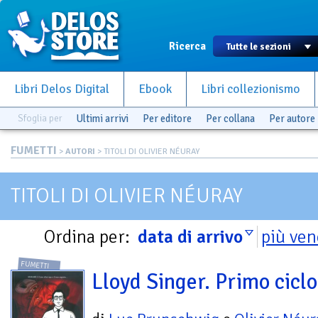
Ricerca
Libri Delos Digital
Ebook
Libri collezionismo
Sfoglia per
Ultimi arrivi
Per editore
Per collana
Per autore
FUMETTI
>
AUTORI
> TITOLI DI OLIVIER NÉURAY
TITOLI DI OLIVIER NÉURAY
Ordina per:
data di arrivo
più ven
FUMETTI
Lloyd Singer. Primo ciclo