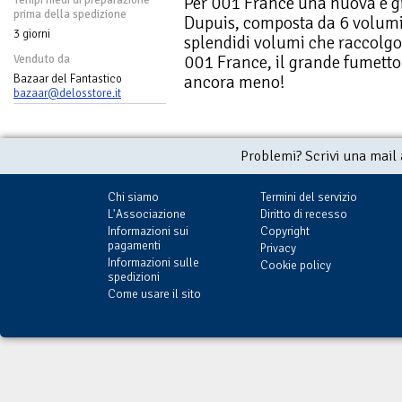
Per 001 France una nuova e gr
prima della spedizione
Dupuis, composta da 6 volumi,
3 giorni
splendidi volumi che raccolgo
001 France, il grande fumetto 
Venduto da
ancora meno!
Bazaar del Fantastico
bazaar@delosstore.it
Problemi? Scrivi una mail
Chi siamo
Termini del servizio
L'Associazione
Diritto di recesso
Informazioni sui
Copyright
pagamenti
Privacy
Informazioni sulle
Cookie policy
spedizioni
Come usare il sito