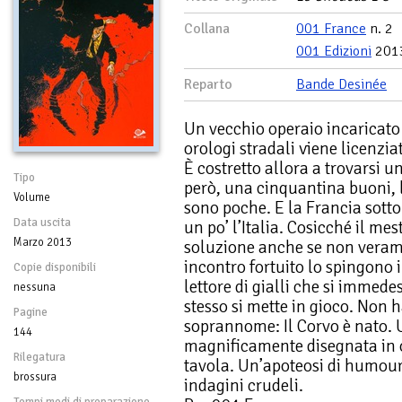
Collana
001 France
n. 2
001 Edizioni
201
Reparto
Bande Desinée
Un vecchio operaio incaricato 
orologi stradali viene licenzi
È costretto allora a trovarsi 
Tipo
però, una cinquantina buoni, l
Volume
sono poche. E la Francia sotto
Data uscita
un po’ l’Italia. Cosicché il mes
Marzo 2013
soluzione anche se non verame
incontro fortuito lo spingono 
Copie disponibili
lettore di gialli che si immed
nessuna
stesso si mette in gioco. Non
Pagine
soprannome: Il Corvo è nato. U
144
magnificamente disegnata in o
Rilegatura
tavola. Un’apoteosi di humour 
brossura
indagini crudeli.
Tempi medi di preparazione