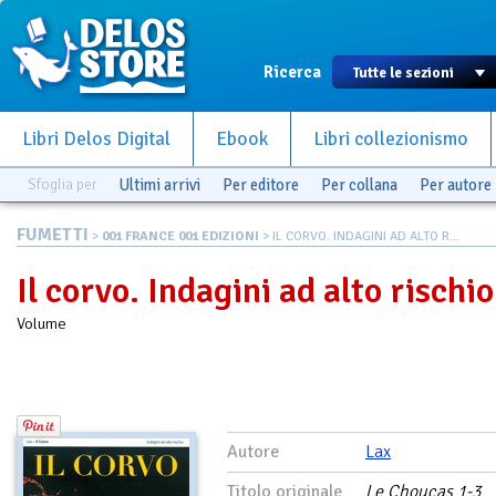
Ricerca
Libri Delos Digital
Ebook
Libri collezionismo
Sfoglia per
Ultimi arrivi
Per editore
Per collana
Per autore
FUMETTI
>
001 FRANCE 001 EDIZIONI
> IL CORVO. INDAGINI AD ALTO R...
Il corvo. Indagini ad alto rischio
Volume
Autore
Lax
Titolo originale
Le Choucas 1-3