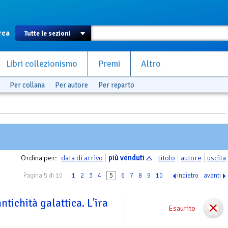
rca
Libri collezionismo
Premi
Altro
Per collana
Per autore
Per reparto
Ordina per:
data di arrivo
più venduti
titolo
autore
uscita
Pagina 5 di 10
1
2
3
4
5
6
7
8
9
10
indietro
avanti
tichità galattica. L'ira
Esaurito