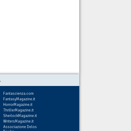
.
Fantascienza.com
FantasyMagazine.it
HorrorMagazine.it
ThrillerMagazine.it
SherlockMagazine.it
WritersMagazine.it
Associazione Delos