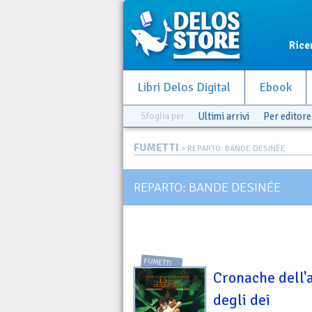
Rice
Libri Delos Digital
Ebook
Sfoglia per
Ultimi arrivi
Per editore
FUMETTI
> REPARTO: BANDE DESINÉE
REPARTO: BANDE DESINÉE
FUMETTI
Cronache dell'an
degli dei