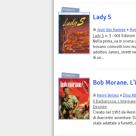
FUMETTI
Lady S
di
Jean Van Hamme
e
Ay
Lady S
n. 3 - 001 Edizioni
Nella prima, va in scena u
trovano coinvolti loro m
adottivo James, stretti n
di un...
FUMETTI
Bob Morane. L'i
di
Henry Vernes
e
Dino At
Il Barbarossa. L'Integrale
Desinée
Creato nel 1953 da Henri
di duecento avventure. D
state adattate a fumetti,