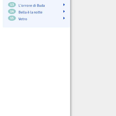
13
L'orrore di Buda
14
Bella è la notte
15
Vetro