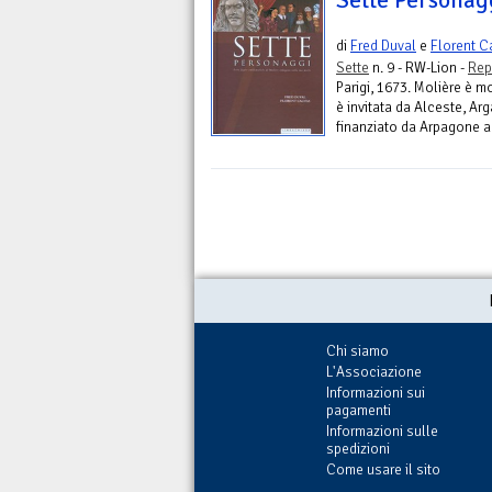
di
Fred Duval
e
Florent C
Sette
n. 9 - RW-Lion -
Rep
Parigi, 1673. Molière è m
è invitata da Alceste, Ar
finanziato da Arpagone al 
Chi siamo
L'Associazione
Informazioni sui
pagamenti
Informazioni sulle
spedizioni
Come usare il sito