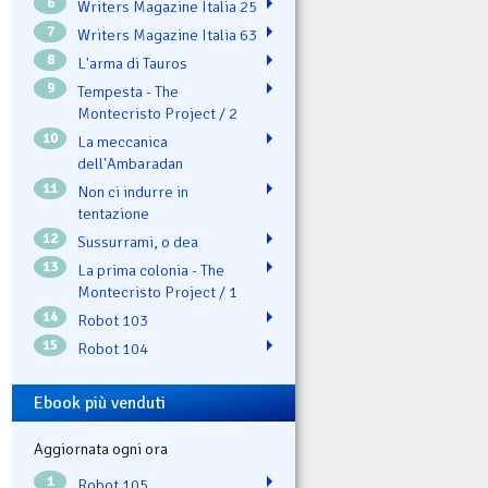
6
Writers Magazine Italia 25
7
Writers Magazine Italia 63
8
L'arma di Tauros
9
Tempesta - The
Montecristo Project / 2
10
La meccanica
dell'Ambaradan
11
Non ci indurre in
tentazione
12
Sussurrami, o dea
13
La prima colonia - The
Montecristo Project / 1
14
Robot 103
15
Robot 104
Ebook più venduti
Aggiornata ogni ora
1
Robot 105