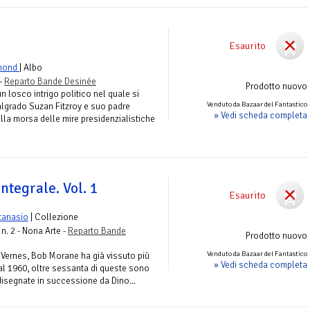
Esaurito
mond
| Albo
 -
Reparto Bande Desinée
Prodotto nuovo
n losco intrigo politico nel quale si
Venduto da Bazaar del Fantastico
algrado Suzan Fitzroy e suo padre
» Vedi scheda completa
ella morsa delle mire presidenzialistiche
ntegrale. Vol. 1
Esaurito
tanasio
| Collezione
n. 2 - Nona Arte -
Reparto Bande
Prodotto nuovo
Venduto da Bazaar del Fantastico
 Vernes, Bob Morane ha già vissuto più
» Vedi scheda completa
al 1960, oltre sessanta di queste sono
 disegnate in successione da Dino...