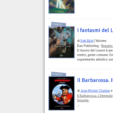
FUMETTI
I fantasmi del 
di
Enki Bilal
| Volume
Bao Publishing -
Reparto
Il museo del Louvre è pien
eretici, gente comune. En
esperimento artistico senz
FUMETTI
Il Barbarossa. 
di
Jean-Michel Charlier
Il Barbarossa. L'Integrale
Desinée
...