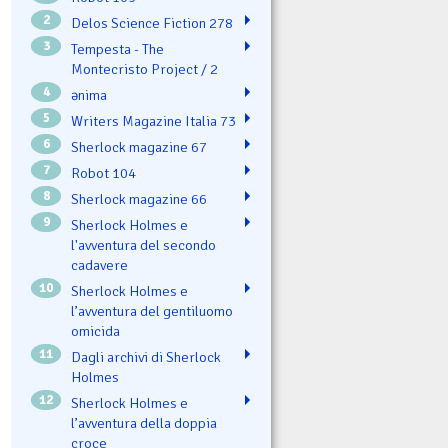
2
Delos Science Fiction 278
3
Tempesta - The
Montecristo Project / 2
4
ənima
5
Writers Magazine Italia 73
6
Sherlock magazine 67
7
Robot 104
8
Sherlock magazine 66
9
Sherlock Holmes e
l'avventura del secondo
cadavere
10
Sherlock Holmes e
l’avventura del gentiluomo
omicida
11
Dagli archivi di Sherlock
Holmes
12
Sherlock Holmes e
l’avventura della doppia
croce