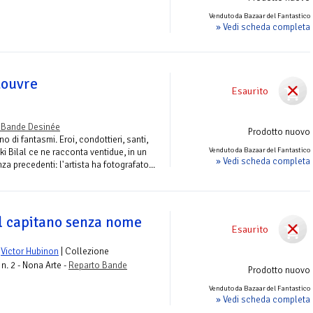
Venduto da Bazaar del Fantastico
» Vedi scheda completa
Louvre
Esaurito
 Bande Desinée
Prodotto nuovo
o di fantasmi. Eroi, condottieri, santi,
Venduto da Bazaar del Fantastico
ki Bilal ce ne racconta ventidue, in un
» Vedi scheda completa
a precedenti: l'artista ha fotografato...
Il capitano senza nome
Esaurito
e
Victor Hubinon
| Collezione
n. 2 - Nona Arte -
Reparto Bande
Prodotto nuovo
Venduto da Bazaar del Fantastico
» Vedi scheda completa