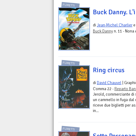
FUMETTI
Buck Danny. L'
di
Jean-Michel Charlier
Buck Danny
n. 11 - Nona 
FUMETTI
Ring circus
di
David Chauvel
| Graphi
Comma 22 -
Reparto Ban
Jerold, commerciante di s
un cammello in fuga dal 
riceve due biglietti per 
in...
FUMETTI
Sette Personag