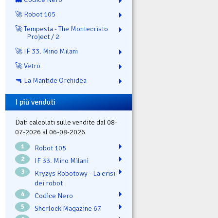
🚀 Robot 105
🚀 Tempesta - The Montecristo
Project / 2
🚀 IF 33. Mino Milani
🚀 Vetro
🔫 La Mantide Orchidea
I più venduti
Dati calcolati sulle vendite dal 08-
07-2026 al 06-08-2026
1
Robot 105
2
IF 33. Mino Milani
3
Kryzys Robotowy - La crisi
dei robot
4
Codice Nero
5
Sherlock Magazine 67