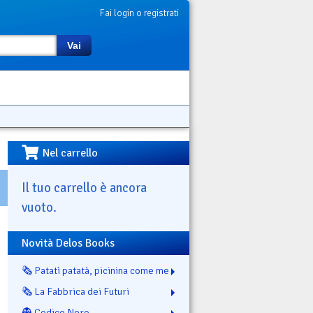
Fai login o registrati
Vai
Nel carrello
Il tuo carrello è ancora
vuoto.
Novità Delos Books
🗞️ Patatì patatà, picinina come me
🗞️ La Fabbrica dei Futuri
👻 Codice Nero