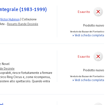
integrale (1983-1999)
Esaurito
e
Victor Hubinon
| Collezione
Arte -
Reparto Bande Desinée
Prodotto nuovo
Venduto da Bazaar del Fantastico
» Vedi scheda completa
Esaurito
c Novel
de Desinée
Prodotto nuovo
oprabiti, riesce fortuitamente a fermare
Venduto da Bazaar del Fantastico
circo Ring Circus e, come ricompensa,
» Vedi scheda completa
assistere allo spettacolo. Quando entra
gi