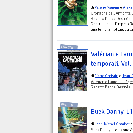
di
Valerie Mangin
e
Aleks
Cronache dell'Antichità 
Reparto Bande Desinée
Da 1.000 anni, l’Impero 
una terribile notizia: gl
FUMETTI
Valérian e Laur
temporali. Vol.
di
Pierre Christin
e
Jean-
Valérian e Laureline. Age
Reparto Bande Desinée
FUMETTI
Buck Danny. L'
di
Jean-Michel Charlier
Buck Danny
n. 8 - Nona A