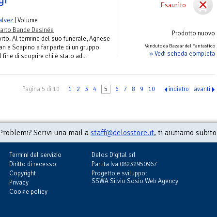
Esaurito
alvez
| Volume
arto Bande Desinée
Prodotto nuovo
orto. Al termine del suo funerale, Agnese
Venduto da Bazaar del Fantastico
gan e Scapino a far parte di un gruppo
» Vedi scheda completa
fine di scoprire chi è stato ad...
Pagina 5 di 10
1
2
3
4
5
6
7
8
9
10
indietro
avanti
Problemi? Scrivi una mail a
staff@delosstore.it
, ti aiutiamo subito
Termini del servizio
Delos Digital srl
Diritto di recesso
Partita Iva 08232950967
Copyright
Progetto e sviluppo:
SSWA Silvio Sosio Web Agency
Privacy
Cookie policy