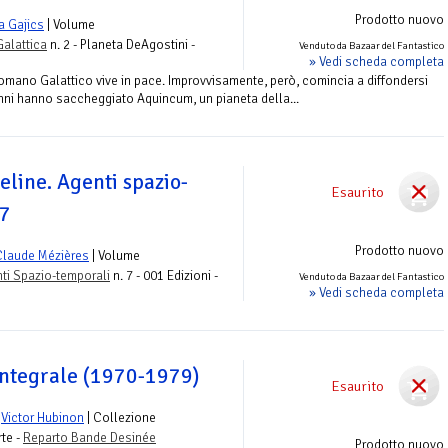
Prodotto nuovo
a Gajics
| Volume
Galattica
n. 2 - Planeta DeAgostini -
Venduto da Bazaar del Fantastico
» Vedi scheda completa
Romano Galattico vive in pace. Improvvisamente, però, comincia a diffondersi
i Unni hanno saccheggiato Aquincum, un pianeta della...
eline. Agenti spazio-
Esaurito
 7
Prodotto nuovo
Claude Mézières
| Volume
nti Spazio-temporali
n. 7 - 001 Edizioni -
Venduto da Bazaar del Fantastico
» Vedi scheda completa
integrale (1970-1979)
Esaurito
e
Victor Hubinon
| Collezione
rte -
Reparto Bande Desinée
Prodotto nuovo