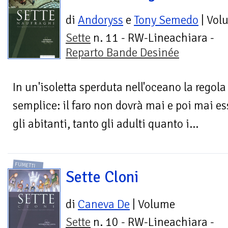
di
Andoryss
e
Tony Semedo
| Vol
Sette
n. 11 - RW-Lineachiara -
Reparto Bande Desinée
In un'isoletta sperduta nell'oceano la regol
semplice: il faro non dovrà mai e poi mai es
gli abitanti, tanto gli adulti quanto i...
FUMETTI
Sette Cloni
di
Caneva De
| Volume
Sette
n. 10 - RW-Lineachiara -