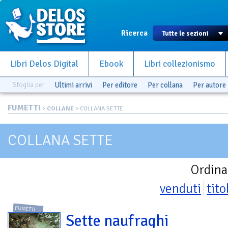
Ricerca
Libri Delos Digital
Ebook
Libri collezionismo
Sfoglia per
Ultimi arrivi
Per editore
Per collana
Per autore
FUMETTI
>
COLLANE
> COLLANA SETTE
COLLANA SETTE
Ordina
venduti
tito
FUMETTI
Sette naufraghi