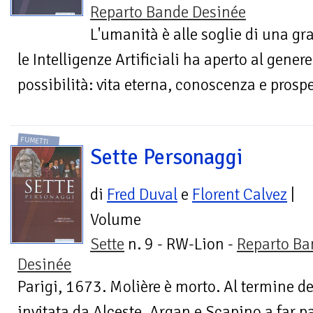
Reparto Bande Desinée
L'umanità è alle soglie di una gr
le Intelligenze Artificiali ha aperto al gene
possibilità: vita eterna, conoscenza e prospet
FUMETTI
Sette Personaggi
di
Fred Duval
e
Florent Calvez
|
Volume
Sette
n. 9 - RW-Lion -
Reparto Ba
Desinée
Parigi, 1673. Molière è morto. Al termine d
invitata da Alceste, Argan e Scapino a far p