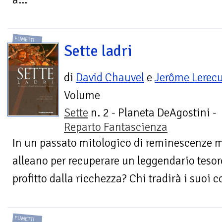
FUMETTI
Sette ladri
di
David Chauvel
e
Jerôme Lerecu
Volume
Sette
n. 2 - Planeta DeAgostini -
Reparto Fantascienza
In un passato mitologico di reminescenze med
alleano per recuperare un leggendario tesoro
profitto dalla ricchezza? Chi tradirà i suoi
FUMETTI