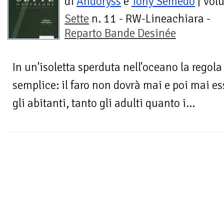
di
Andoryss
e
Tony Semedo
| Vol
Sette
n. 11 - RW-Lineachiara -
Reparto Bande Desinée
In un'isoletta sperduta nell'oceano la regol
semplice: il faro non dovrà mai e poi mai es
gli abitanti, tanto gli adulti quanto i...