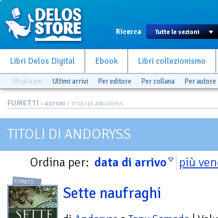
Ricerca
Libri Delos Digital
Ebook
Libri collezionismo
Sfoglia per
Ultimi arrivi
Per editore
Per collana
Per autore
FUMETTI
>
AUTORI
> TITOLI DI ANDORYSS
TITOLI DI ANDORYSS
Ordina per:
data di arrivo
più ven
FUMETTI
Sette naufraghi