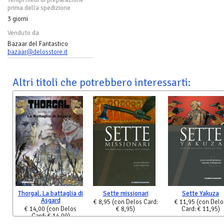
prima della spedizione
3 giorni
Venduto da
Bazaar del Fantastico
bazaar@delosstore.it
Altri titoli che potrebbero interessarti:
Thorgal. La battaglia di
Sette missionari
Sette Yakuza
Asgard
€ 8,95
(con Delos Card:
€ 11,95
(con Delo
€ 14,00
(con Delos
€ 8,95)
Card: € 11,95)
Card: € 14,00)