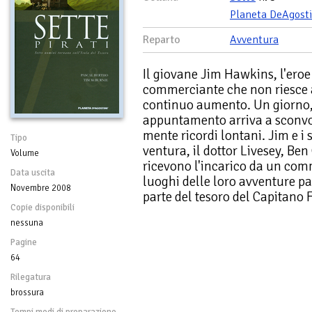
Planeta DeAgosti
Reparto
Avventura
Il giovane Jim Hawkins, l'eroe 
commerciante che non riesce a 
continuo aumento. Un giorno, 
appuntamento arriva a sconvolg
mente ricordi lontani. Jim e i
Tipo
ventura, il dottor Livesey, Be
Volume
ricevono l'incarico da un com
Data uscita
luoghi delle loro avventure p
Novembre 2008
parte del tesoro del Capitano Fl
Copie disponibili
nessuna
Pagine
64
Rilegatura
brossura
Tempi medi di preparazione