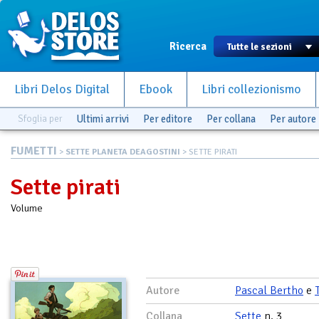
Ricerca
Libri Delos Digital
Ebook
Libri collezionismo
Sfoglia per
Ultimi arrivi
Per editore
Per collana
Per autore
FUMETTI
>
SETTE PLANETA DEAGOSTINI
> SETTE PIRATI
Sette pirati
Volume
Autore
Pascal Bertho
e
Collana
Sette
n. 3