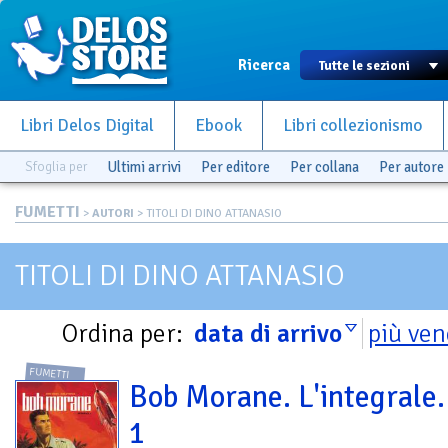
Ricerca
Libri Delos Digital
Ebook
Libri collezionismo
Sfoglia per
Ultimi arrivi
Per editore
Per collana
Per autore
FUMETTI
>
AUTORI
> TITOLI DI DINO ATTANASIO
TITOLI DI DINO ATTANASIO
Ordina per:
data di arrivo
più ven
FUMETTI
Bob Morane. L'integrale. 
1