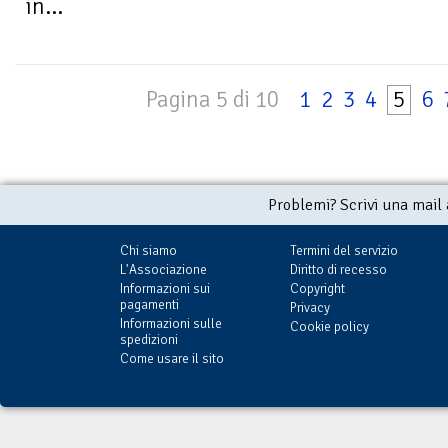
in...
Pagina 5 di 10
1
2
3
4
5
6
Problemi? Scrivi una mail
Chi siamo
Termini del servizio
L'Associazione
Diritto di recesso
Informazioni sui
Copyright
pagamenti
Privacy
Informazioni sulle
Cookie policy
spedizioni
Come usare il sito