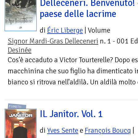
Delleceneri. Benvenuto! -
paese delle lacrime
di
Éric Liberge
| Volume
Signor Mardi-Gras Delleceneri
n. 1 - 001 Ed
Desinée
Cos'è accaduto a Victor Tourterelle? Dopo es
macchinina che suo figlio ha dimenticato i
bianco si ritrova nell'aldilà. Un aldilà molto 
FUMETTI
IL Janitor. Vol. 1
di
Yves Sente
e
François Boucq
|