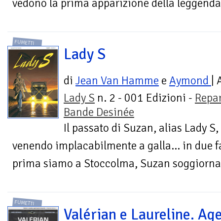
vedono la prima apparizione della leggendar
FUMETTI
Lady S
di
Jean Van Hamme
e
Aymond
| 
Lady S
n. 2 - 001 Edizioni -
Repa
Bande Desinée
Il passato di Suzan, alias Lady S
venendo implacabilmente a galla... in due f
prima siamo a Stoccolma, Suzan soggiorna c
FUMETTI
Valérian e Laureline. Age