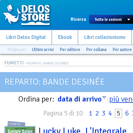
Ricerca
Libri Delos Digital
Ebook
Libri collezionismo
Sfoglia per
Ultimi arrivi
Per editore
Per collana
Per autore
FUMETTI
> REPARTO: BANDE DESINÉE
REPARTO: BANDE DESINÉE
Ordina per:
data di arrivo
più ven
Pagina 5 di 10
1
2
3
4
5
6
FUMETTI
Lucky Luke. L'Integrale.