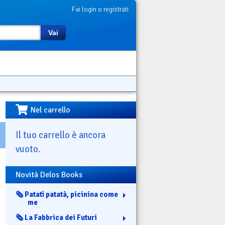
Fai login o registrati
Vai
Nel carrello
Il tuo carrello è ancora
vuoto.
Novità Delos Books
🗞️ Patatì patatà, picinina come
me
🗞️ La Fabbrica dei Futuri