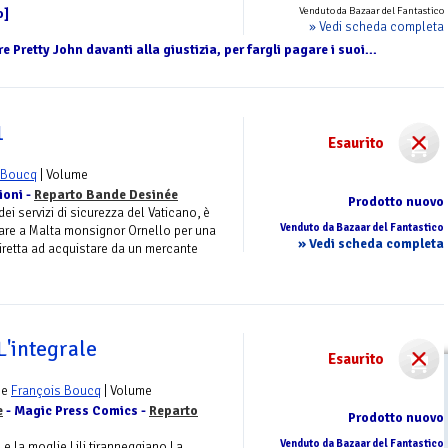
Venduto da Bazaar del Fantastico
o]
» Vedi scheda completa
e Pretty John davanti alla giustizia, per fargli pagare i suoi...
1
Esaurito
 Boucq
| Volume
ioni -
Reparto Bande Desinée
Prodotto nuovo
ei servizi di sicurezza del Vaticano, è
Venduto da Bazaar del Fantastico
are a Malta monsignor Ornello per una
» Vedi scheda completa
iretta ad acquistare da un mercante
L'integrale
Esaurito
e
François Boucq
| Volume
e
- Magic Press Comics -
Reparto
Prodotto nuovo
Venduto da Bazaar del Fantastico
e la moglie Lili tiranneggiano La