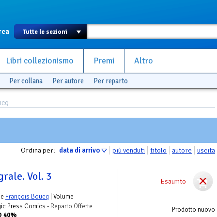
rca
Libri collezionismo
Premi
Altro
Per collana
Per autore
Per reparto
OUCQ
Ordina per:
data di arrivo
più venduti
titolo
autore
uscita
grale. Vol. 3
Esaurito
e
François Boucq
| Volume
ic Press Comics -
Reparto Offerte
Prodotto nuovo
O 40%