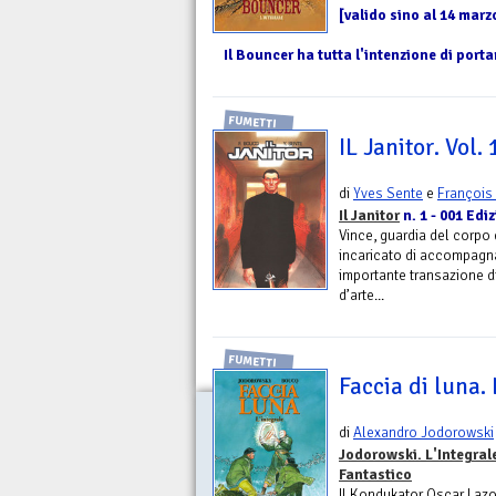
[valido sino al 14 marz
Il Bouncer ha tutta l'intenzione di portar
FUMETTI
IL Janitor. Vol. 
di
Yves Sente
e
François
Il Janitor
n. 1 - 001 Ediz
Vince, guardia del corpo d
incaricato di accompagn
importante transazione d
d’arte...
FUMETTI
Faccia di luna. 
di
Alexandro Jodorowski
Jodorowski. L'Integral
Fantastico
Il Kondukator Oscar Lazo 