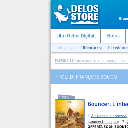
Rice
Libri Delos Digital
Ebook
Sfoglia per
Ultimi arrivi
Per editore
FUMETTI
>
AUTORI
> TITOLI DI FRANÇOIS B
TITOLI DI FRANÇOIS BOUCQ
FUMETTI
Bouncer. L'inte
di
Alexandro Jodorowski
Bouncer L'Integrale
- Mag
OFFERTA SOCI: SCONT