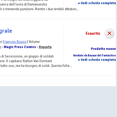
» Vedi scheda completa
arica dell’isola di Damanuestra
e tremende punizioni. Mentre i due terribili dittatori...
grale
Esaurito
e
François Boucq
| Volume
e
- Magic Press Comics -
Reparto
Prodotto nuovo
Venduto da Bazaar del Fantastico
a di Secessione, un gruppo di soldati
» Vedi scheda completa
rore. Il capitano Ralton Van Dormant
 tutto suo, ma ha bisogno di soldi. Questa folle...