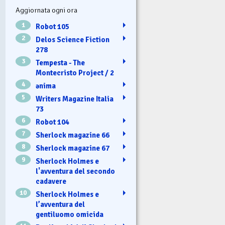
Aggiornata ogni ora
1
Robot 105
2
Delos Science Fiction
278
3
Tempesta - The
Montecristo Project / 2
4
ənima
5
Writers Magazine Italia
73
6
Robot 104
7
Sherlock magazine 66
8
Sherlock magazine 67
9
Sherlock Holmes e
l'avventura del secondo
cadavere
10
Sherlock Holmes e
l’avventura del
gentiluomo omicida