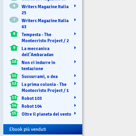
6
Writers Magazine Italia
25
7
Writers Magazine Italia
63
8
Tempesta - The
Montecristo Project / 2
9
La meccanica
dell'Ambaradan
10
Non ci indurre in
tentazione
11
Sussurrami, o dea
12
La prima colonia - The
Montecristo Project / 1
13
Robot 103
14
Robot 104
15
Oltre il pianeta del vento
Ebook più venduti