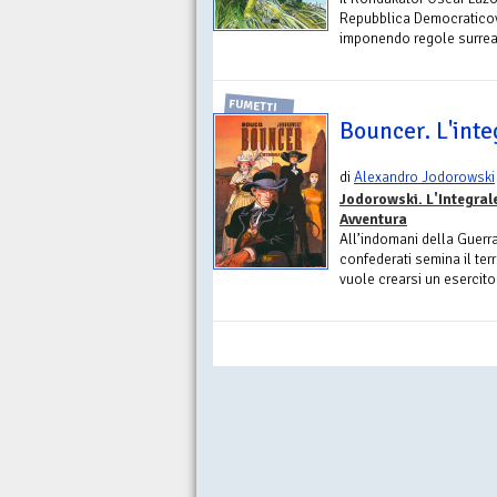
Repubblica Democraticov
imponendo regole surreali 
FUMETTI
Bouncer. L'inte
di
Alexandro Jodorowski
Jodorowski. L'Integral
Avventura
All’indomani della Guerr
confederati semina il ter
vuole crearsi un esercito