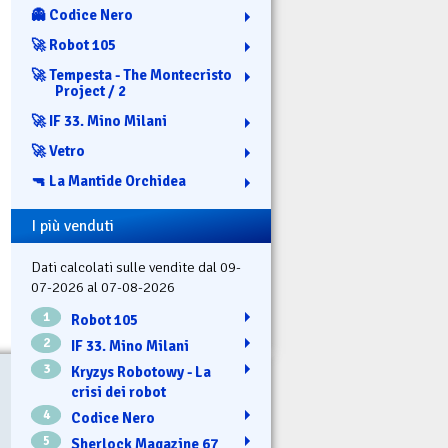
👻 Codice Nero
🚀 Robot 105
🚀 Tempesta - The Montecristo
Project / 2
🚀 IF 33. Mino Milani
🚀 Vetro
🔫 La Mantide Orchidea
I più venduti
Dati calcolati sulle vendite dal 09-
07-2026 al 07-08-2026
1
Robot 105
2
IF 33. Mino Milani
3
Kryzys Robotowy - La
crisi dei robot
4
Codice Nero
5
Sherlock Magazine 67