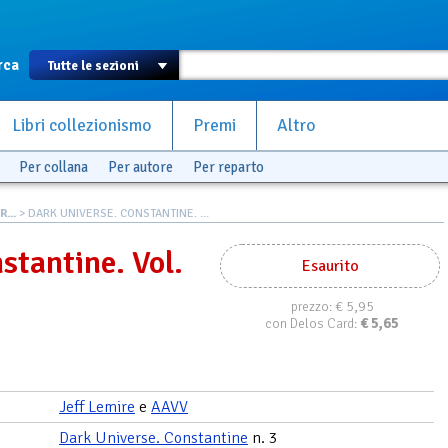
rca
Libri collezionismo
Premi
Altro
Per collana
Per autore
Per reparto
...
> DARK UNIVERSE. CONSTANTINE. ...
stantine. Vol.
Esaurito
€ 5,95
prezzo:
€
5,65
con Delos Card:
Jeff Lemire
e
AAVV
Dark Universe. Constantine
n. 3