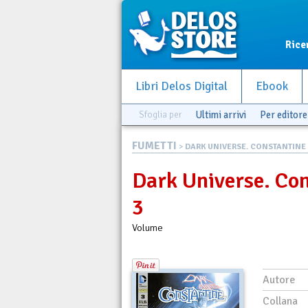
Rice
Libri Delos Digital
Ebook
Sfoglia per
Ultimi arrivi
Per editore
FUMETTI
>
DARK UNIVERSE. CONSTANTINE R
Dark Universe. Con
3
Volume
Autore
Collana