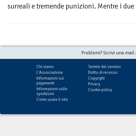
surreali e tremende punizioni. Mentre i due te
Problemi? Scrivi una mail
Chi siamo
Termini del servizio
L'Associazione
Diritto di recesso
Informazioni sui
Copyright
pagamenti
Privacy
Informazioni sulle
Cookie policy
spedizioni
Come usare il sito