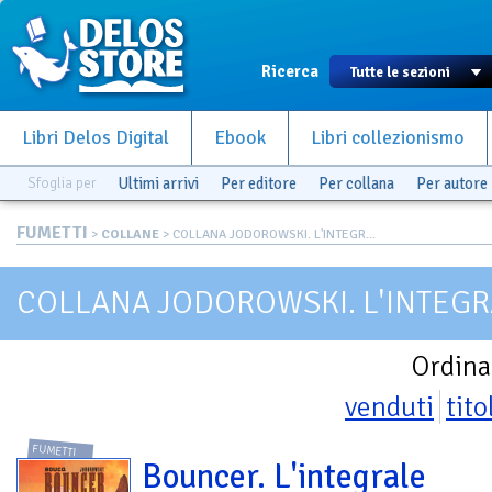
Ricerca
Libri Delos Digital
Ebook
Libri collezionismo
Sfoglia per
Ultimi arrivi
Per editore
Per collana
Per autore
FUMETTI
>
COLLANE
> COLLANA JODOROWSKI. L'INTEGR...
COLLANA JODOROWSKI. L'INTEG
Ordina
venduti
tito
FUMETTI
Bouncer. L'integrale