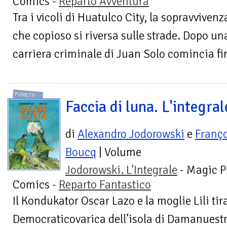
Comics -
Reparto Avventura
Tra i vicoli di Huatulco City, la sopravvive
che copioso si riversa sulle strade. Dopo una
carriera criminale di Juan Solo comincia fi
FUMETTI
Faccia di luna. L'integral
di
Alexandro Jodorowski
e
Franço
Boucq
| Volume
Jodorowski. L'Integrale
- Magic P
Comics -
Reparto Fantastico
Il Kondukator Oscar Lazo e la moglie Lili t
Democraticovarica dell’isola di Damanuest