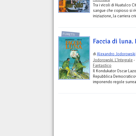
Tra i vicoli di Huatulco C
sangue che copioso si ri
iniziazione, la carriera c
FUMETTI
Faccia di luna. 
di
Alexandro Jodorowski
Jodorowski. L'Integrale
-
Fantastico
Il Kondukator Oscar Lazo 
Repubblica Democraticov
imponendo regole surreali 