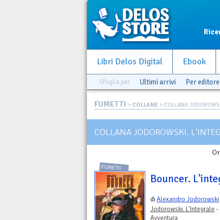
Rice
Libri Delos Digital
Ebook
Sfoglia per
Ultimi arrivi
Per editore
FUMETTI
>
COLLANE
> COLLANA JODOROWSKI.
COLLANA JODOROWSKI. L'INTE
Or
FUMETTI
Bouncer. L'inte
di
Alexandro Jodorowski
Jodorowski. L'Integrale
-
Avventura