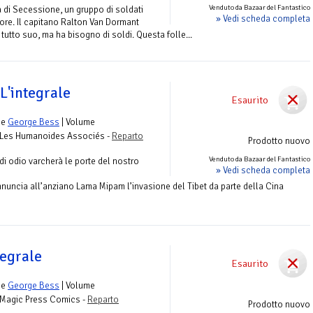
Venduto da Bazaar del Fantastico
a di Secessione, un gruppo di soldati
» Vedi scheda completa
rore. Il capitano Ralton Van Dormant
 tutto suo, ma ha bisogno di soldi. Questa folle...
 L'integrale
Esaurito
e
George Bess
| Volume
 Les Humanoides Associés -
Reparto
Prodotto nuovo
Venduto da Bazaar del Fantastico
di odio varcherà le porte del nostro
» Vedi scheda completa
uncia all’anziano Lama Mipam l’invasione del Tibet da parte della Cina
tegrale
Esaurito
e
George Bess
| Volume
 Magic Press Comics -
Reparto
Prodotto nuovo