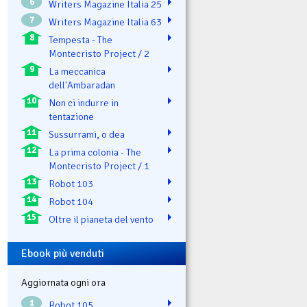
6
Writers Magazine Italia 25
7
Writers Magazine Italia 63
8
Tempesta - The
Montecristo Project / 2
9
La meccanica
dell'Ambaradan
10
Non ci indurre in
tentazione
11
Sussurrami, o dea
12
La prima colonia - The
Montecristo Project / 1
13
Robot 103
14
Robot 104
15
Oltre il pianeta del vento
Ebook più venduti
Aggiornata ogni ora
1
Robot 105