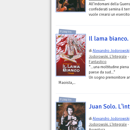
All’indomani della Guerr
confederati semina il ter
vuole crearsi un esercito
FUMETTI
Il lama bianco.
di
Alexandro Jodorowski
Jodorowski. L'Integrale
-
Fantastico
“…una moltitudine piena 
paese da sud…”
Un sogno premonitore ann
Maoista,...
FUMETTI
Juan Solo. L'in
di
Alexandro Jodorowski
Jodorowski. L'Integrale
-
Avventura