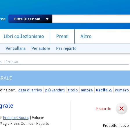
rca
Libri collezionismo
Premi
Altro
Per collana
Per autore
Per reparto
 L'INTEGR...
GRALE
dina per:
data di arrivo
più venduti
titolo
autore
uscita
numero
grale
Esaurito
e
François Boucq
| Volume
 Magic Press Comics -
Reparto
Prodotto nuovo