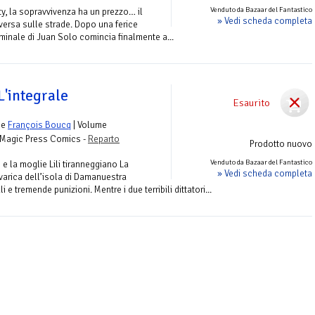
Venduto da Bazaar del Fantastico
ity, la sopravvivenza ha un prezzo… il
» Vedi scheda completa
versa sulle strade. Dopo una ferice
riminale di Juan Solo comincia finalmente a...
L'integrale
Esaurito
e
François Boucq
| Volume
 Magic Press Comics -
Reparto
Prodotto nuovo
Venduto da Bazaar del Fantastico
e la moglie Lili tiranneggiano La
» Vedi scheda completa
arica dell’isola di Damanuestra
e tremende punizioni. Mentre i due terribili dittatori...