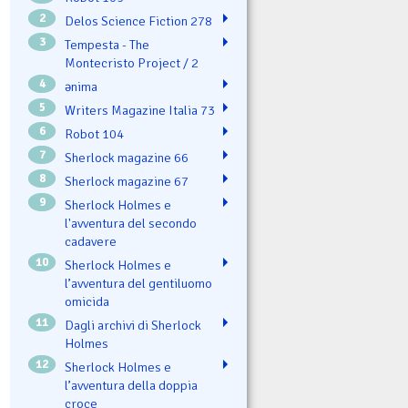
2
Delos Science Fiction 278
3
Tempesta - The
Montecristo Project / 2
4
ənima
5
Writers Magazine Italia 73
6
Robot 104
7
Sherlock magazine 66
8
Sherlock magazine 67
9
Sherlock Holmes e
l'avventura del secondo
cadavere
10
Sherlock Holmes e
l’avventura del gentiluomo
omicida
11
Dagli archivi di Sherlock
Holmes
12
Sherlock Holmes e
l’avventura della doppia
croce