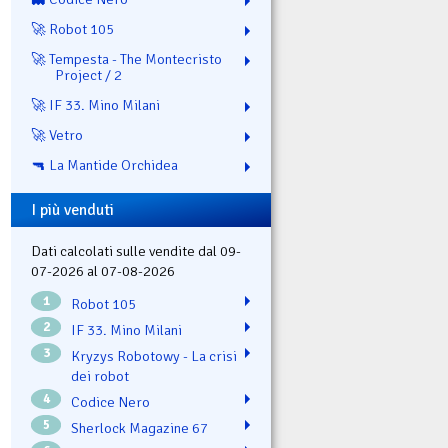
🚀 Robot 105
🚀 Tempesta - The Montecristo
Project / 2
🚀 IF 33. Mino Milani
🚀 Vetro
🔫 La Mantide Orchidea
I più venduti
Dati calcolati sulle vendite dal 09-
07-2026 al 07-08-2026
1
Robot 105
2
IF 33. Mino Milani
3
Kryzys Robotowy - La crisi
dei robot
4
Codice Nero
5
Sherlock Magazine 67