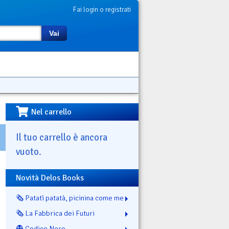
Fai login o registrati
Vai
Nel carrello
Il tuo carrello è ancora
vuoto.
Novità Delos Books
🗞️ Patatì patatà, picinina come me
🗞️ La Fabbrica dei Futuri
👻 Codice Nero