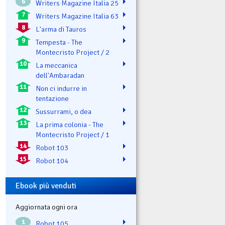
6
Writers Magazine Italia 25
7
Writers Magazine Italia 63
8
L'arma di Tauros
9
Tempesta - The
Montecristo Project / 2
10
La meccanica
dell'Ambaradan
11
Non ci indurre in
tentazione
12
Sussurrami, o dea
13
La prima colonia - The
Montecristo Project / 1
14
Robot 103
15
Robot 104
Ebook più venduti
Aggiornata ogni ora
1
Robot 105