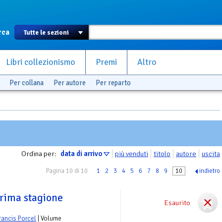
rca
Libri collezionismo
Premi
Altro
Per collana
Per autore
Per reparto
Ordina per:
data di arrivo
più venduti
titolo
autore
uscita
Pagina 10 di 10
1
2
3
4
5
6
7
8
9
10
indietro
Prima stagione
Esaurito
rancis Porcel
| Volume