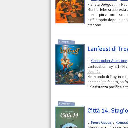
Planeta DeAgostini -
Rep
Mentre Tebe si appresta a
uomini più valorosi sono 
città proprio dopo la sco
credono...
FUMETTI
Lanfeust di Troy
di
Christopher Arlestone
Lanfeust di Troy
n. 1 - Pl
Desinée
Nel mondo di Troy, in cui
apprendista fabbro, sa fo
un’esistenza pacifica e tr
FUMETTI
Città 14. Stagi
di
Pierre Gabus
e
Romual