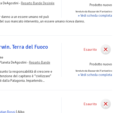
ta DeAgostini -
Reparto Bande Desinée
Prodotto nuovo
Venduto da Bazaar del Fantastico
» Vedi scheda completa
ar danno a un essere umano né può
del suo mancato intervento, un essere umano riceva danno.
arwin. Terra del Fuoco
Esaurito
ume
 Planeta DeAgostini -
Reparto Bande
Prodotto nuovo
Venduto da Bazaar del Fantastico
ssunto la responsabilità di crescere e
» Vedi scheda completa
intenzione del capitano è “civilizzare”
ti dalla Patagonia. Impartendo...
Esaurito
stian Rossi
| Albo