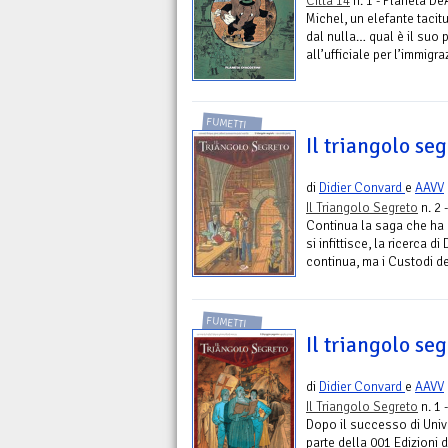
Città 14
n. 1 - Planeta De
Michel, un elefante tacit
dal nulla… qual è il suo
all’ufficiale per l’immigr
FUMETTI
Il triangolo seg
di
Didier Convard
e
AAVV
Il Triangolo Segreto
n. 2 
Continua la saga che ha e
si infittisce, la ricerca d
continua, ma i Custodi de
FUMETTI
Il triangolo seg
di
Didier Convard
e
AAVV
Il Triangolo Segreto
n. 1 
Dopo il successo di Univ
parte della 001 Edizioni 