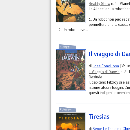
Reality Show
n. 1 - Plane
Le 4 leggi della robotica:
1. Un robot non può rec
permettere che, a causa 
2. Un robot deve...
FUMETTI
Il viaggio di D
di
José Fonollosa
| Vol
Il Viaggio di Darwin
n. 2 -
Desinée
Il capitano Fitzroy si è a
istruire alcuni fuegini. L’
questi indigeni provenien
FUMETTI
Tiresias
di
Serge Le Tendre
e
Chri