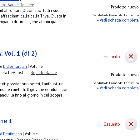
arto Bande Desinée
Prodotto nuovo
d affrontare Orcomeno, tutti i suoi
Venduto da Bazaar del Fantastico
affascinati dalla bella Thya. Giusta in
» Vedi scheda completa
mparsa di Tiresia, che alcuni già
. Vol. 1 (di 2)
Esaurito
e
Didier Tarquin
| Volume
aneta DeAgostini -
Reparto Bande
Prodotto nuovo
Venduto da Bazaar del Fantastico
 tutti possiedono poteri, Lanfeust, un
» Vedi scheda completa
ndere i metalli. Il giovane conduce così
anquilla fino al giorno in cui scopre...
one 1
Esaurito
d Reutimann
| Volume