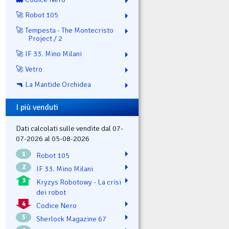
🚀 Robot 105
🚀 Tempesta - The Montecristo
Project / 2
🚀 IF 33. Mino Milani
🚀 Vetro
🔫 La Mantide Orchidea
I più venduti
Dati calcolati sulle vendite dal 07-
07-2026 al 05-08-2026
1
Robot 105
2
IF 33. Mino Milani
3
Kryzys Robotowy - La crisi
dei robot
4
Codice Nero
5
Sherlock Magazine 67