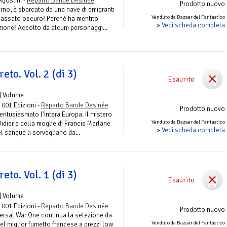
Agostini -
Reparto Bande Desinée
Prodotto nuovo
urno, è sbarcato da una nave di emigranti
Venduto da Bazaar del Fantastico
 passato oscuro? Perché ha mentito
» Vedi scheda completa
azione? Accolto da alcuni personaggi...
reto. Vol. 2 (di 3)
Esaurito
| Volume
- 001 Edizioni -
Reparto Bande Desinée
Prodotto nuovo
ntusiasmato l'intera Europa. Il mistero
Venduto da Bazaar del Fantastico
i Didier e della moglie di Francis Marlane
» Vedi scheda completa
l sangue li sorvegliano da...
reto. Vol. 1 (di 3)
Esaurito
| Volume
- 001 Edizioni -
Reparto Bande Desinée
Prodotto nuovo
ersal War One continua la selezione da
Venduto da Bazaar del Fantastico
del miglior fumetto francese a prezzi low