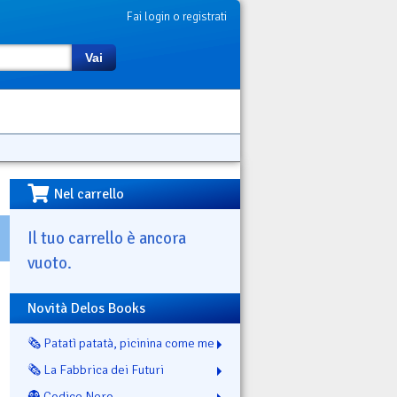
Fai login o registrati
Vai
Nel carrello
Il tuo carrello è ancora
vuoto.
Novità Delos Books
🗞️ Patatì patatà, picinina come me
🗞️ La Fabbrica dei Futuri
👻 Codice Nero