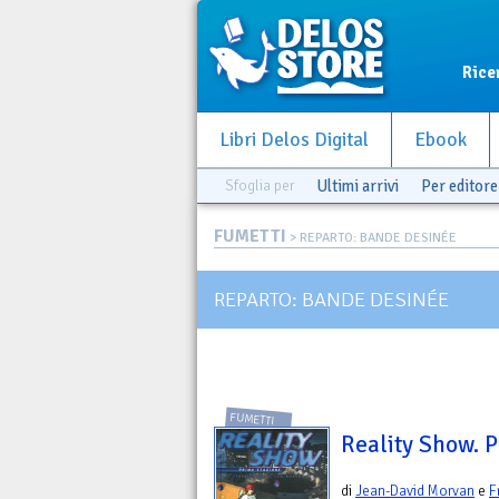
Rice
Libri Delos Digital
Ebook
Sfoglia per
Ultimi arrivi
Per editore
FUMETTI
> REPARTO: BANDE DESINÉE
REPARTO: BANDE DESINÉE
FUMETTI
Reality Show. 
di
Jean-David Morvan
e
F