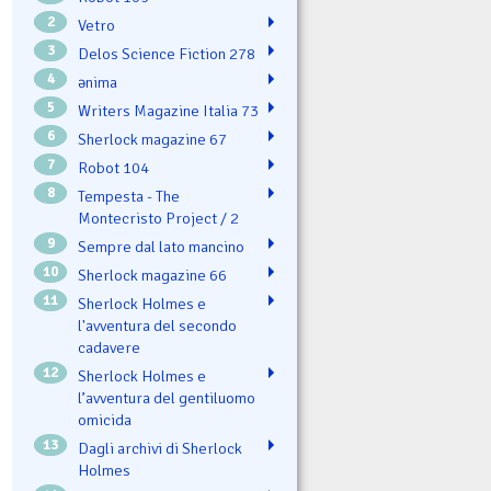
2
Vetro
3
Delos Science Fiction 278
4
ənima
5
Writers Magazine Italia 73
6
Sherlock magazine 67
7
Robot 104
8
Tempesta - The
Montecristo Project / 2
9
Sempre dal lato mancino
10
Sherlock magazine 66
11
Sherlock Holmes e
l'avventura del secondo
cadavere
12
Sherlock Holmes e
l’avventura del gentiluomo
omicida
13
Dagli archivi di Sherlock
Holmes