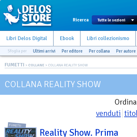
Ricerca
Libri Delos Digital
Ebook
Libri collezionismo
Sfoglia per
Ultimi arrivi
Per editore
Per collana
Per autore
FUMETTI
>
COLLANE
> COLLANA REALITY SHOW
COLLANA REALITY SHOW
Ordina
venduti
tito
FUMETTI
Reality Show. Prima