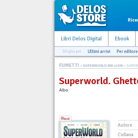
Rice
Libri Delos Digital
Ebook
Sfoglia per
Ultimi arrivi
Per editore
FUMETTI
>
SUPERWORLD RW-LION
> SUPER
Superworld. Ghett
Albo
Autore
Collana