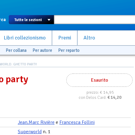
rca
Libri collezionismo
Premi
Altro
Per collana
Per autore
Per reparto
WORLD. GHETTO PARTY
o party
Esaurito
€ 14,95
prezzo:
€
14,20
con Delos Card:
Jean.Marc Rivière
e
Francesca Follini
Superworld
n. 1