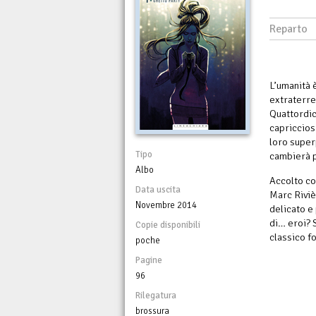
Reparto
L’umanità è
extraterre
Quattordici
capricciosi
loro super
Tipo
cambierà p
Albo
Accolto co
Data uscita
Marc Riviè
Novembre 2014
delicato e
di… eroi? 
Copie disponibili
classico f
poche
Pagine
96
Rilegatura
brossura