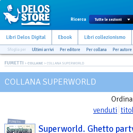
Ricerca
Libri Delos Digital
Ebook
Libri collezionismo
Sfoglia per
Ultimi arrivi
Per editore
Per collana
Per autore
FUMETTI
>
COLLANE
> COLLANA SUPERWORLD
COLLANA SUPERWORLD
Ordina
venduti
tito
FUMETTI
Superworld. Ghetto part