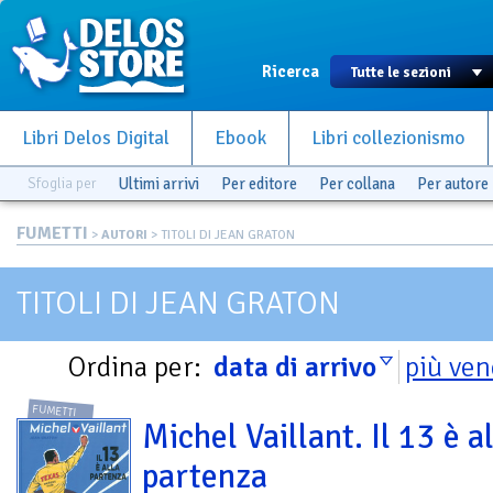
Ricerca
Libri Delos Digital
Ebook
Libri collezionismo
Sfoglia per
Ultimi arrivi
Per editore
Per collana
Per autore
FUMETTI
>
AUTORI
> TITOLI DI JEAN GRATON
TITOLI DI JEAN GRATON
Ordina per:
data di arrivo
più ven
FUMETTI
Michel Vaillant. Il 13 è a
partenza