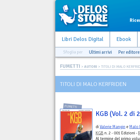
Rice
Libri Delos Digital
Ebook
Sfoglia per
Ultimi arrivi
Per editore
FUMETTI
>
AUTORI
> TITOLI DI MALO KERFRI
TITOLI DI MALO KERFRIDEN
FUMETTI
KGB (Vol. 2 di 2
di
Valerie Mangin
e
Malo 
KGB
n. 2 - 001 Edizioni -
Al termine del primo volu