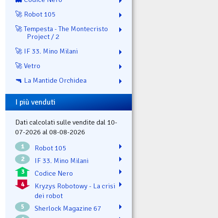
🚀 Robot 105
🚀 Tempesta - The Montecristo
Project / 2
🚀 IF 33. Mino Milani
🚀 Vetro
🔫 La Mantide Orchidea
I più venduti
Dati calcolati sulle vendite dal 10-
07-2026 al 08-08-2026
1
Robot 105
2
IF 33. Mino Milani
3
Codice Nero
4
Kryzys Robotowy - La crisi
dei robot
5
Sherlock Magazine 67