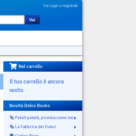
Fai login o registrati
Vai
Nel carrello
Il tuo carrello è ancora
vuoto.
Novità Delos Books
🗞️ Patatì patatà, picinina come me
🗞️ La Fabbrica dei Futuri
👻 Codice Nero