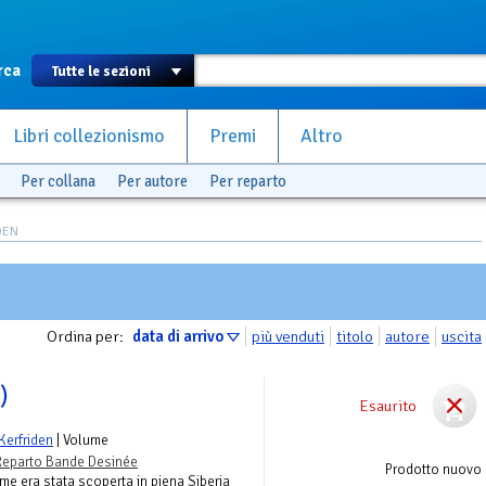
rca
Libri collezionismo
Premi
Altro
Per collana
Per autore
Per reparto
DEN
Ordina per:
data di arrivo
più venduti
titolo
autore
uscita
)
Esaurito
Kerfriden
| Volume
Reparto Bande Desinée
Prodotto nuovo
me era stata scoperta in piena Siberia