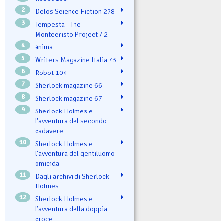
2
Delos Science Fiction 278
3
Tempesta - The
Montecristo Project / 2
4
ənima
5
Writers Magazine Italia 73
6
Robot 104
7
Sherlock magazine 66
8
Sherlock magazine 67
9
Sherlock Holmes e
l'avventura del secondo
cadavere
10
Sherlock Holmes e
l’avventura del gentiluomo
omicida
11
Dagli archivi di Sherlock
Holmes
12
Sherlock Holmes e
l’avventura della doppia
croce