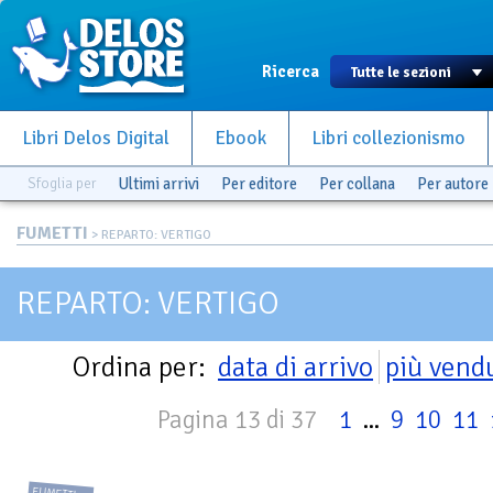
Ricerca
Libri Delos Digital
Ebook
Libri collezionismo
Sfoglia per
Ultimi arrivi
Per editore
Per collana
Per autore
FUMETTI
> REPARTO: VERTIGO
REPARTO: VERTIGO
Ordina per:
data di arrivo
più vend
Pagina 13 di 37
1
...
9
10
11