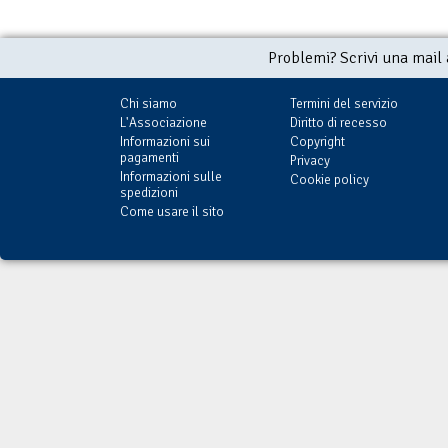
Problemi? Scrivi una mail
Chi siamo
Termini del servizio
L'Associazione
Diritto di recesso
Informazioni sui
Copyright
pagamenti
Privacy
Informazioni sulle
Cookie policy
spedizioni
Come usare il sito