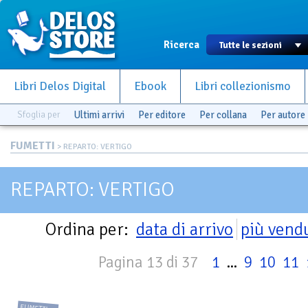
Ricerca
Libri Delos Digital
Ebook
Libri collezionismo
Sfoglia per
Ultimi arrivi
Per editore
Per collana
Per autore
FUMETTI
> REPARTO: VERTIGO
REPARTO: VERTIGO
Ordina per:
data di arrivo
più vend
Pagina 13 di 37
1
...
9
10
11