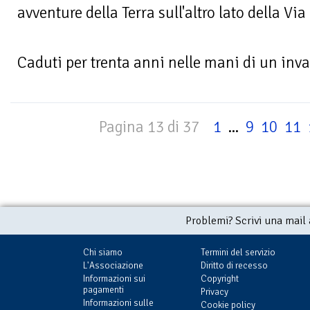
avventure della Terra sull'altro lato della Vi
Caduti per trenta anni nelle mani di un invas
Pagina 13 di 37
1
...
9
10
11
Problemi? Scrivi una mail
Chi siamo
Termini del servizio
L'Associazione
Diritto di recesso
Informazioni sui
Copyright
pagamenti
Privacy
Informazioni sulle
Cookie policy