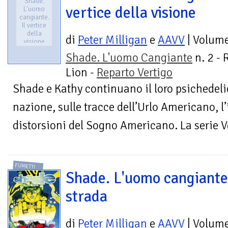
Shade.
vertice della visione
L'uomo
cangiante.
Il vertice
della
di
Peter Milligan
e
AAVV
| Volum
visione
Shade. L'uomo Cangiante
n. 2 - 
Lion -
Reparto Vertigo
Shade e Kathy continuano il loro psichedeli
nazione, sulle tracce dell’Urlo Americano, l
distorsioni del Sogno Americano. La serie Ve
FUMETTI
Shade. L'uomo cangiante
strada
di
Peter Milligan
e
AAVV
| Volum