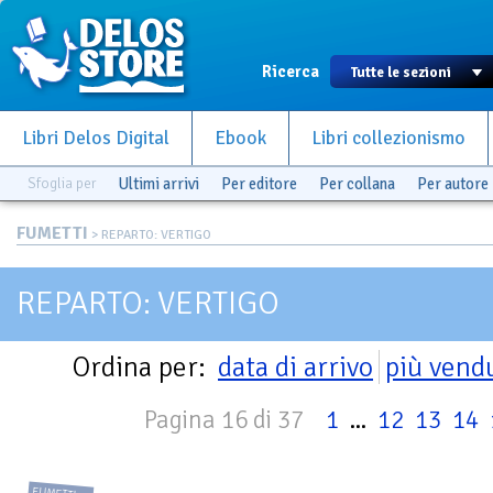
Ricerca
Libri Delos Digital
Ebook
Libri collezionismo
Sfoglia per
Ultimi arrivi
Per editore
Per collana
Per autore
FUMETTI
> REPARTO: VERTIGO
REPARTO: VERTIGO
Ordina per:
data di arrivo
più vend
Pagina 16 di 37
1
...
12
13
14