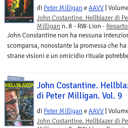
di
Peter Milligan
e
AAVV
| Volum
John Costantine. Hellblazer di Pe
Milligan
n. 8 - RW-Lion -
Reparto
John Constantine non ha nessuna intenzione
scomparsa, nonostante la promessa che ha f
strane visioni e un omicidio rituale potrebbe
FUMETTI
John Costantine. Hellbla
di Peter Milligan. Vol. 9
di
Peter Milligan
e
AAVV
| Volum
John Costantine. Hellblazer di Pe