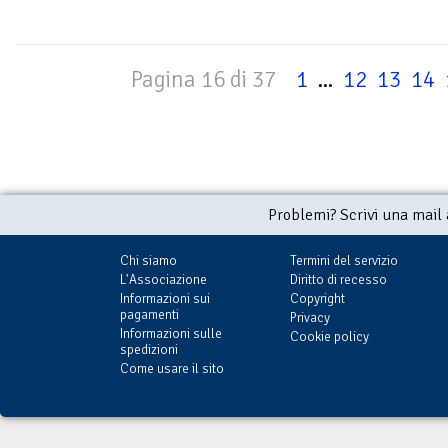
Pagina 16 di 37
1
...
12
13
14
Problemi? Scrivi una mail
Chi siamo
Termini del servizio
L'Associazione
Diritto di recesso
Informazioni sui
Copyright
pagamenti
Privacy
Informazioni sulle
Cookie policy
spedizioni
Come usare il sito