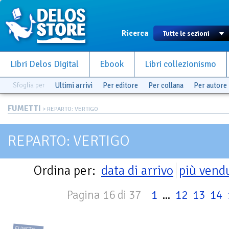
Ricerca
Libri Delos Digital
Ebook
Libri collezionismo
Sfoglia per
Ultimi arrivi
Per editore
Per collana
Per autore
FUMETTI
> REPARTO: VERTIGO
REPARTO: VERTIGO
Ordina per:
data di arrivo
più vend
Pagina 16 di 37
1
...
12
13
14