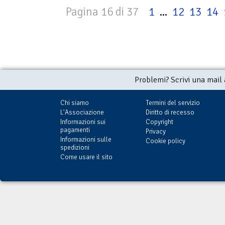
Pagina 16 di 37
1
...
12
13
14
Problemi? Scrivi una mail
Chi siamo
Termini del servizio
L'Associazione
Diritto di recesso
Informazioni sui
Copyright
pagamenti
Privacy
Informazioni sulle
Cookie policy
spedizioni
Come usare il sito