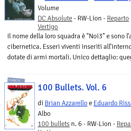
Volume
DC Absolute
- RW-Lion -
Reparto
Vertigo
Il nome della loro squadra è "Noi3" e sono l
cibernetica. Esseri viventi inseriti all'inter
dotate di armi mortali. Unico dettaglio: quegl
FUMETTI
100 Bullets. Vol. 6
di
Brian Azzarello
e
Eduardo Ris
Albo
100 bullets
n. 6 - RW-Lion -
Repa