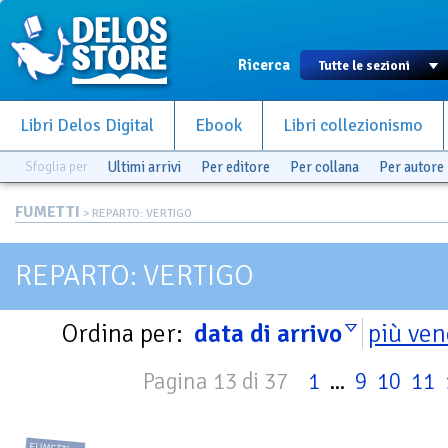
Ricerca
Libri Delos Digital
Ebook
Libri collezionismo
Sfoglia per
Ultimi arrivi
Per editore
Per collana
Per autore
FUMETTI
> REPARTO: VERTIGO
REPARTO: VERTIGO
Ordina per:
data di arrivo
più ven
Pagina 13 di 37
1
...
9
10
11