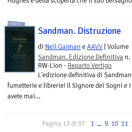
Hughes e della scoperta che il suo bersaglio 
FUMETTI
Sandman. Distruzione
di
Neil Gaiman
e
AAVV
| Volume
Sandman. Edizione Definitiva
n. 
RW-Lion -
Reparto Vertigo
L'edizione definitiva di Sandman 
fumetterie e librerie! Il Signore dei Sogni e i
avete mai...
Pagina 13 di 37
1
...
9
10
11