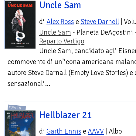
Uncle Sam
di
Alex Ross
e
Steve Darnell
| Vol
Uncle Sam
- Planeta DeAgostini 
Reparto Vertigo
Uncle Sam, candidato agli Eisner
commovente di un’icona americana malandat
autore Steve Darnall (Empty Love Stories) e
sensazionali...
FUMETTI
Hellblazer 21
di
Garth Ennis
e
AAVV
| Albo