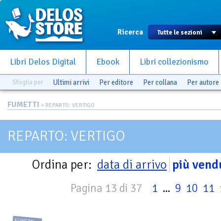
Ricerca
Libri Delos Digital
Ebook
Libri collezionismo
Sfoglia per
Ultimi arrivi
Per editore
Per collana
Per autore
FUMETTI
> REPARTO: VERTIGO
REPARTO: VERTIGO
Ordina per:
data di arrivo
più vend
Pagina 13 di 37
1
...
9
10
11