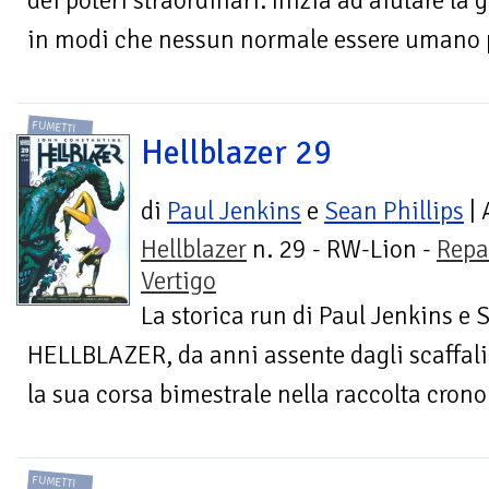
dei poteri straordinari. Inizia ad aiutare la
in modi che nessun normale essere umano p
FUMETTI
Hellblazer 29
di
Paul Jenkins
e
Sean Phillips
| 
Hellblazer
n. 29 - RW-Lion -
Repa
Vertigo
La storica run di Paul Jenkins e 
HELLBLAZER, da anni assente dagli scaffali 
la sua corsa bimestrale nella raccolta cronol
FUMETTI