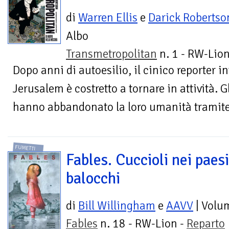
di
Warren Ellis
e
Darick Robertso
Albo
Transmetropolitan
n. 1 - RW-Lion
Dopo anni di autoesilio, il cinico reporter i
Jerusalem è costretto a tornare in attività. G
hanno abbandonato la loro umanità tramite 
FUMETTI
Fables. Cuccioli nei paesi
balocchi
di
Bill Willingham
e
AAVV
| Volu
Fables
n. 18 - RW-Lion -
Reparto