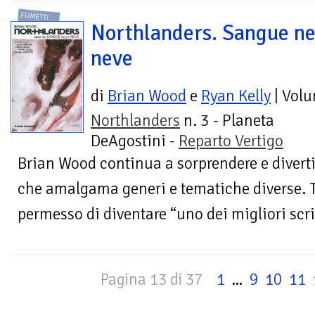
FUMETTI
Northlanders. Sangue ne
neve
di
Brian Wood
e
Ryan Kelly
| Vol
Northlanders
n. 3 - Planeta
DeAgostini -
Reparto Vertigo
Brian Wood continua a sorprendere e divertir
che amalgama generi e tematiche diverse. T
permesso di diventare “uno dei migliori scrit
Pagina 13 di 37
1
...
9
10
11