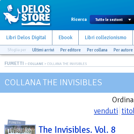
Ricerca
Libri Delos Digital
Ebook
Libri collezionismo
Sfoglia per
Ultimi arrivi
Per editore
Per collana
Per autore
FUMETTI
>
COLLANE
> COLLANA THE INVISIBLES
COLLANA THE INVISIBLES
Ordina
venduti
tito
FUMETTI
The Invisibles. Vol. 8