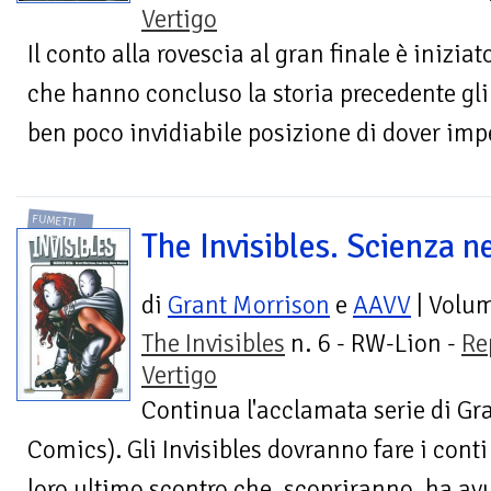
Vertigo
Il conto alla rovescia al gran finale è inizia
che hanno concluso la storia precedente gli 
ben poco invidiabile posizione di dover impe
FUMETTI
The Invisibles. Scienza n
di
Grant Morrison
e
AAVV
| Volu
The Invisibles
n. 6 - RW-Lion -
Re
Vertigo
Continua l'acclamata serie di Gr
Comics). Gli Invisibles dovranno fare i cont
loro ultimo scontro che, scopriranno, ha av