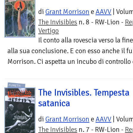
di
Grant Morrison
e
AAVV
| Volu
The Invisibles
n. 8 - RW-Lion -
Re
Vertigo
Il conto alla rovescia verso la fi
alla sua conclusione. E con esso anche il fu
Morrison. Ci aspetta un incubo di controllo 
FUMETTI
The Invisibles. Tempesta
satanica
di
Grant Morrison
e
AAVV
| Volu
The Invisibles
n. 7 - RW-Lion -
Re