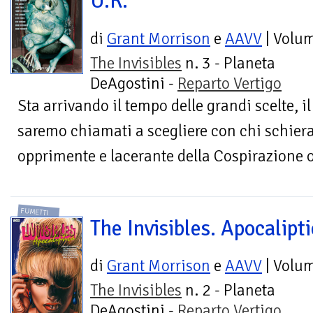
U.K.
di
Grant Morrison
e
AAVV
| Volu
The Invisibles
n. 3 - Planeta
DeAgostini -
Reparto Vertigo
Sta arrivando il tempo delle grandi scelte, i
saremo chiamati a scegliere con chi schierar
opprimente e lacerante della Cospirazione o 
FUMETTI
The Invisibles. Apocalipt
di
Grant Morrison
e
AAVV
| Volu
The Invisibles
n. 2 - Planeta
DeAgostini -
Reparto Vertigo