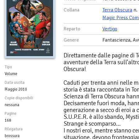
Collana
Terra Obscura
n.
Magic Press Com
Reparto
Vertigo
Genere
Fantascienza, Av
Direttamente dalle pagine di 
avventure della Terra sull'altro
Tipo
Obscura!
Volume
Caduti per trenta anni nelle m
Data uscita
storia è stata raccontata in To
Maggio 2010
Scienza di Terra Obscura hann
Copie disponibili
Decisamente fuori moda, hann
nessuna
generazione a secco di eroi a cu
Pagine
S.U.P.E.R. è allo sbando, Myst
168
Strange è scomparso…
Rilegatura
I nostri eroi, mentre stanno c
brossura
situazione, devono fronteggia