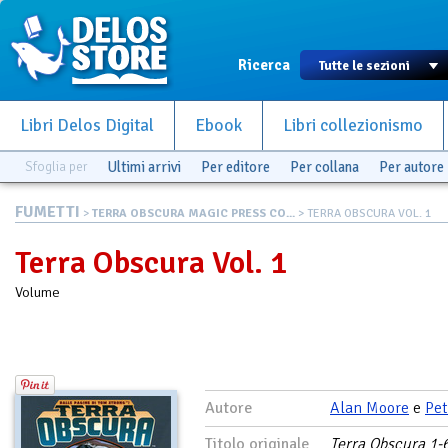
Ricerca
Libri Delos Digital
Ebook
Libri collezionismo
Sfoglia per
Ultimi arrivi
Per editore
Per collana
Per autore
FUMETTI
>
TERRA OBSCURA MAGIC PRESS CO...
> TERRA OBSCURA VOL. 1
Terra Obscura Vol. 1
Volume
Autore
Alan Moore
e
Pe
Titolo originale
Terra Obscura 1-