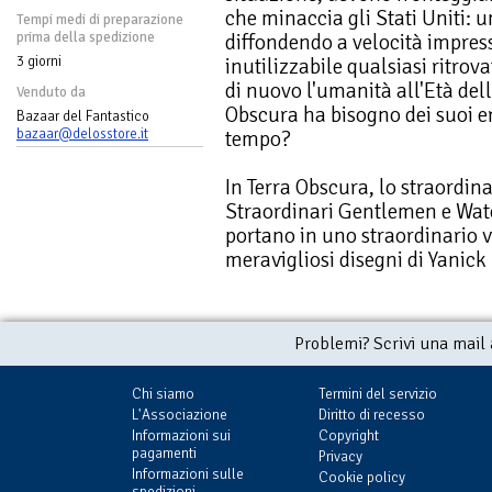
che minaccia gli Stati Uniti: u
Tempi medi di preparazione
prima della spedizione
diffondendo a velocità impress
3 giorni
inutilizzabile qualsiasi ritrov
di nuovo l'umanità all'Età de
Venduto da
Obscura ha bisogno dei suoi er
Bazaar del Fantastico
bazaar@delosstore.it
tempo?
In Terra Obscura, lo straordin
Straordinari Gentlemen e Wat
portano in uno straordinario v
meravigliosi disegni di Yanick
Problemi? Scrivi una mail
Chi siamo
Termini del servizio
L'Associazione
Diritto di recesso
Informazioni sui
Copyright
pagamenti
Privacy
Informazioni sulle
Cookie policy
spedizioni