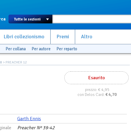
rca
Libri collezionismo
Premi
Altro
Per collana
Per autore
Per reparto
NI
> PREACHER 12
Esaurito
€ 4,95
prezzo:
€
4,70
con Delos Card:
Garth Ennis
ginale
Preacher Nº 39-42