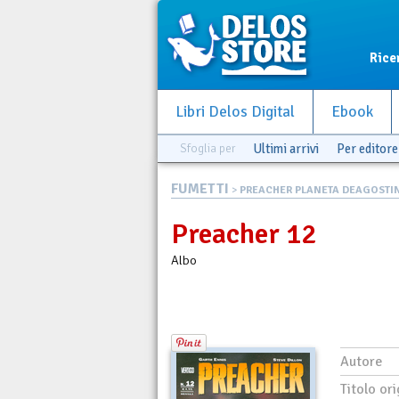
Rice
Libri Delos Digital
Ebook
Sfoglia per
Ultimi arrivi
Per editore
FUMETTI
>
PREACHER PLANETA DEAGOSTI
Preacher 12
Albo
Autore
Titolo ori