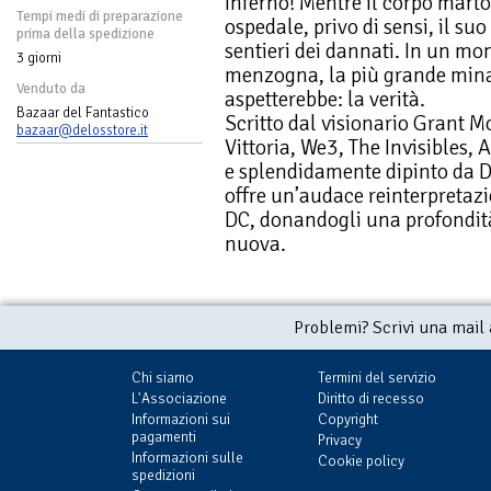
Inferno! Mentre il corpo martor
Tempi medi di preparazione
ospedale, privo di sensi, il suo
prima della spedizione
sentieri dei dannati. In un mon
3 giorni
menzogna, la più grande minac
Venduto da
aspetterebbe: la verità.
Bazaar del Fantastico
Scritto dal visionario Grant Mo
bazaar@delosstore.it
Vittoria, We3, The Invisibles, 
e splendidamente dipinto da D
offre un’audace reinterpretaz
DC, donandogli una profondità
nuova.
Problemi? Scrivi una mail
Chi siamo
Termini del servizio
L'Associazione
Diritto di recesso
Informazioni sui
Copyright
pagamenti
Privacy
Informazioni sulle
Cookie policy
spedizioni