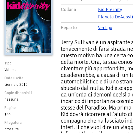
Collana
Kid Eternity
Planeta DeAgosti
Reparto
Vertigo
Jerry Sullivan è un aspirante 
tenacemente di farsi strada n
questo motivo ha una certa con
della morte. Ora, la sua conos
Tipo
diventare più approfondita, mo
Volume
desidererebbe, a causa di un te
Data uscita
automobilistico e di uno stra
Gennaio 2010
sbucato dal nulla. Kid è scapp
Copie disponibili
da un’orda di demoni decisi a 
nessuna
incarico di importanza cosmic
stesse del Paradiso. Ma prima
Pagine
Kid dovrà ricorrere all’aiuto d
144
compagno che ha lasciato indi
Rilegatura
inferi. Il che vuol dire un via
brossura