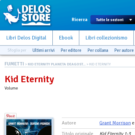
Ricerca
Libri Delos Digital
Ebook
Libri collezionismo
Sfoglia per
Ultimi arrivi
Per editore
Per collana
Per autore
FUMETTI
>
KID ETERNITY PLANETA DEAGOST...
> KID ETERNITY
Kid Eternity
Volume
Autore
Grant Morrison
Titolo originale
Kid Eternity 1-3