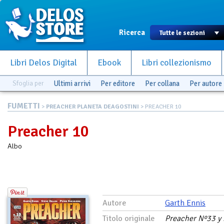
Ricerca
Libri Delos Digital
Ebook
Libri collezionismo
Sfoglia per
Ultimi arrivi
Per editore
Per collana
Per autore
FUMETTI
>
PREACHER PLANETA DEAGOSTINI
> PREACHER 10
Preacher 10
Albo
Autore
Garth Ennis
Titolo originale
Preacher Nº33 y 