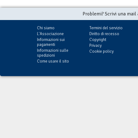
Problemi? Scrivi una mail
Chi siamo
Termini del servizio
L'Associazione
Diritto di recesso
Informazioni sui
Copyright
pagamenti
Privacy
Informazioni sulle
Cookie policy
spedizioni
Come usare il sito