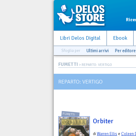
Rice
Libri Delos Digital
Ebook
Sfoglia per
Ultimi arrivi
Per editore
FUMETTI
> REPARTO: VERTIGO
REPARTO: VERTIGO
FUMETTI
Orbiter
di
Warren Ellis
e
Coleen 