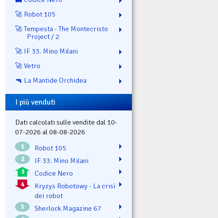
🚀 Robot 105
🚀 Tempesta - The Montecristo
Project / 2
🚀 IF 33. Mino Milani
🚀 Vetro
🔫 La Mantide Orchidea
I più venduti
Dati calcolati sulle vendite dal 10-
07-2026 al 08-08-2026
1
Robot 105
2
IF 33. Mino Milani
3
Codice Nero
4
Kryzys Robotowy - La crisi
dei robot
5
Sherlock Magazine 67