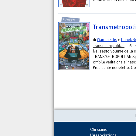
FUMETTI
Transmetropoli
di
Warren Ellis
e
Darick R
Transmetropolitan
n. 6 -
Nel sesto volume della r
TRANSMETROPOLITAN Spide
orribile verità che si na
Presidente neoeletto. Con
Chi siamo
L'Associazione