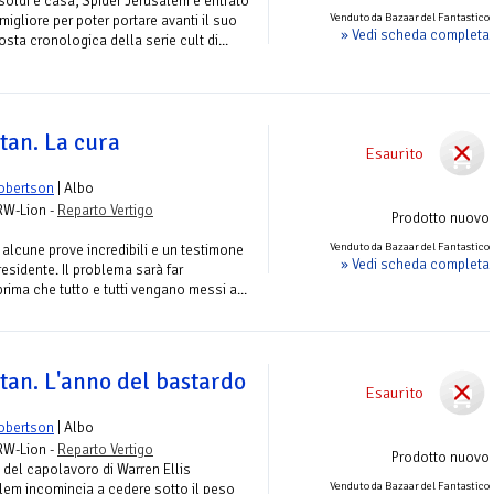
soldi e casa, Spider Jerusalem è entrato
Venduto da Bazaar del Fantastico
migliore per poter portare avanti il suo
» Vedi scheda completa
sta cronologica della serie cult di...
tan. La cura
Esaurito
obertson
| Albo
 RW-Lion -
Reparto Vertigo
Prodotto nuovo
Venduto da Bazaar del Fantastico
alcune prove incredibili e un testimone
» Vedi scheda completa
esidente. Il problema sarà far
ima che tutto e tutti vengano messi a...
tan. L'anno del bastardo
Esaurito
obertson
| Albo
 RW-Lion -
Reparto Vertigo
Prodotto nuovo
 del capolavoro di Warren Ellis
Venduto da Bazaar del Fantastico
lem incomincia a cedere sotto il peso