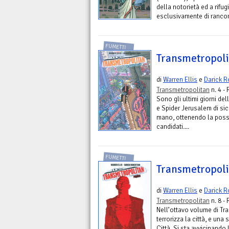
della notorietà ed a rif
esclusivamente di rancore
FUMETTI
Transmetropoli
di
Warren Ellis
e
Darick R
Transmetropolitan
n. 4 -
Sono gli ultimi giorni de
e Spider Jerusalem di sic
mano, ottenendo la possibi
candidati....
FUMETTI
Transmetropol
di
Warren Ellis
e
Darick R
Transmetropolitan
n. 8 -
Nell’ottavo volume di T
terrorizza la città, e una
Città. Si sta avvicinando l