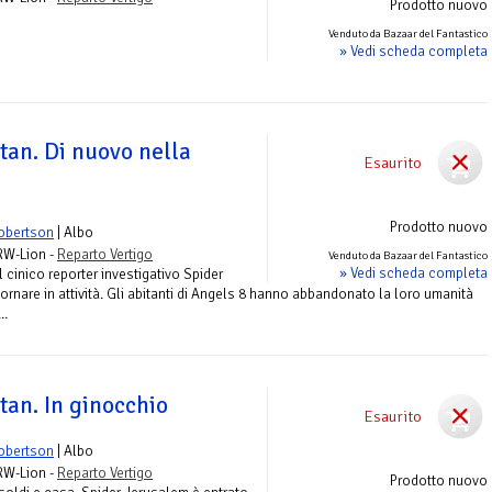
Prodotto nuovo
Venduto da Bazaar del Fantastico
» Vedi scheda completa
tan. Di nuovo nella
Esaurito
Prodotto nuovo
obertson
| Albo
 RW-Lion -
Reparto Vertigo
Venduto da Bazaar del Fantastico
» Vedi scheda completa
l cinico reporter investigativo Spider
ornare in attività. Gli abitanti di Angels 8 hanno abbandonato la loro umanità
..
tan. In ginocchio
Esaurito
obertson
| Albo
 RW-Lion -
Reparto Vertigo
Prodotto nuovo