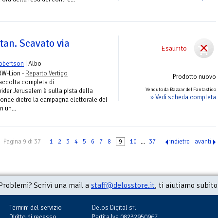
tan. Scavato via
Esaurito
obertson
| Albo
 RW-Lion -
Reparto Vertigo
Prodotto nuovo
accolta completa di
Venduto da Bazaar del Fantastico
r Jerusalem è sulla pista della
» Vedi scheda completa
sconde dietro la campagna elettorale del
 un...
Pagina 9 di 37
1
2
3
4
5
6
7
8
9
10
...
37
indietro
avanti
Problemi? Scrivi una mail a
staff@delosstore.it
, ti aiutiamo subito
Termini del servizio
Delos Digital srl
Diritto di recesso
Partita Iva 08232950967