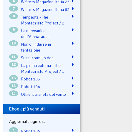
6
Writers Magazine Italia 25
7
Writers Magazine Italia 63
8
Tempesta - The
Montecristo Project / 2
9
La meccanica
dell'Ambaradan
10
Non ci indurre in
tentazione
11
Sussurrami, o dea
12
La prima colonia - The
Montecristo Project / 1
13
Robot 103
14
Robot 104
15
Oltre il pianeta del vento
Ebook più venduti
Aggiornata ogni ora
1
Robot 105