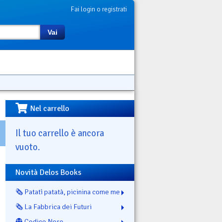
Fai login o registrati
Vai
Nel carrello
Il tuo carrello è ancora
vuoto.
Novità Delos Books
🗞️ Patatì patatà, picinina come me
🗞️ La Fabbrica dei Futuri
👻 Codice Nero