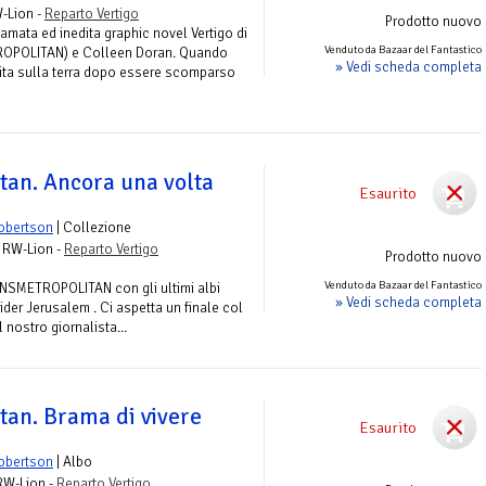
-Lion -
Reparto Vertigo
Prodotto nuovo
lamata ed inedita graphic novel Vertigo di
Venduto da Bazaar del Fantastico
ROPOLITAN) e Colleen Doran. Quando
» Vedi scheda completa
ita sulla terra dopo essere scomparso
tan. Ancora una volta
Esaurito
obertson
| Collezione
- RW-Lion -
Reparto Vertigo
Prodotto nuovo
Venduto da Bazaar del Fantastico
NSMETROPOLITAN con gli ultimi albi
» Vedi scheda completa
pider Jerusalem . Ci aspetta un finale col
 nostro giornalista...
tan. Brama di vivere
Esaurito
obertson
| Albo
 RW-Lion -
Reparto Vertigo