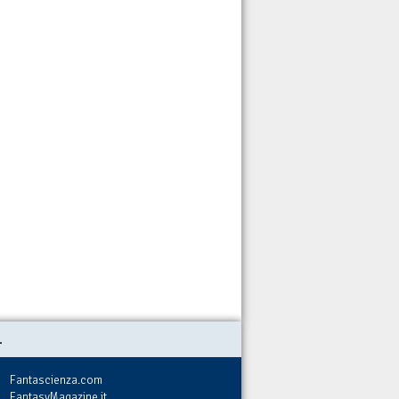
.
Fantascienza.com
FantasyMagazine.it