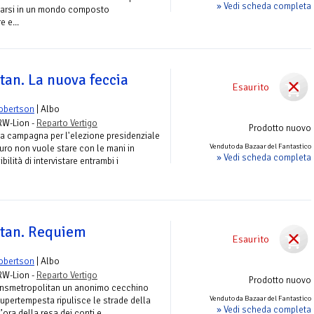
» Vedi scheda completa
ugiarsi in un mondo composto
 e...
tan. La nuova feccia
Esaurito
obertson
| Albo
 RW-Lion -
Reparto Vertigo
Prodotto nuovo
lla campagna per l'elezione presidenziale
Venduto da Bazaar del Fantastico
uro non vuole stare con le mani in
» Vedi scheda completa
lità di intervistare entrambi i
itan. Requiem
Esaurito
obertson
| Albo
 RW-Lion -
Reparto Vertigo
Prodotto nuovo
ransmetropolitan un anonimo cecchino
Venduto da Bazaar del Fantastico
 supertempesta ripulisce le strade della
» Vedi scheda completa
’ora della resa dei conti e...