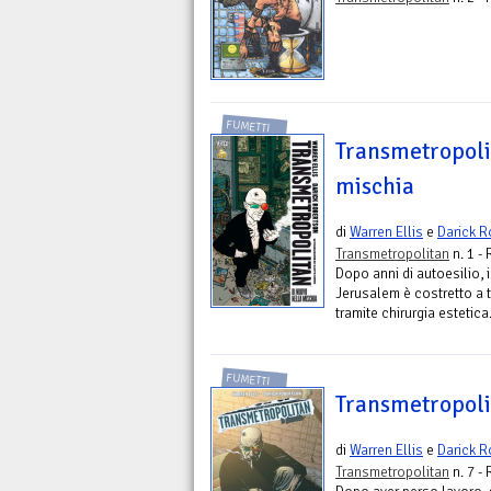
FUMETTI
Transmetropoli
mischia
di
Warren Ellis
e
Darick R
Transmetropolitan
n. 1 -
Dopo anni di autoesilio, i
Jerusalem è costretto a t
tramite chirurgia estetica.
FUMETTI
Transmetropoli
di
Warren Ellis
e
Darick R
Transmetropolitan
n. 7 -