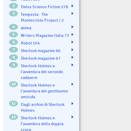
2
Delos Science Fiction 278
3
Tempesta - The
Montecristo Project / 2
4
ənima
5
Writers Magazine Italia 73
6
Robot 104
7
Sherlock magazine 66
8
Sherlock magazine 67
9
Sherlock Holmes e
l'avventura del secondo
cadavere
10
Sherlock Holmes e
l’avventura del gentiluomo
omicida
11
Dagli archivi di Sherlock
Holmes
12
Sherlock Holmes e
l’avventura della doppia
croce