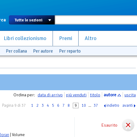
rca
Libri collezionismo
Premi
Altro
Per collana
Per autore
Per reparto
Ordina per:
data di arrivo
più venduti
titolo
autore
uscita
Pagina 9 di 37
1
2
3
4
5
6
7
8
9
10
...
37
indietro
avanti
Esaurito
Doran
| Volume