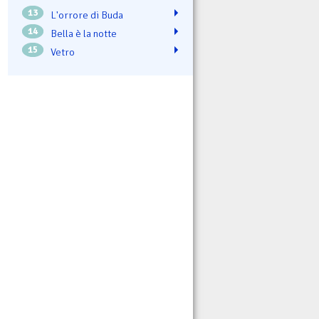
13
L'orrore di Buda
14
Bella è la notte
15
Vetro