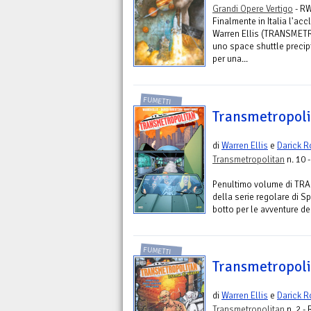
Grandi Opere Vertigo
- RW
Finalmente in Italia l'acc
Warren Ellis (TRANSMET
uno space shuttle precip
per una...
FUMETTI
Transmetropoli
di
Warren Ellis
e
Darick R
Transmetropolitan
n. 10 
Penultimo volume di TRA
della serie regolare di S
botto per le avventure del
FUMETTI
Transmetropoli
di
Warren Ellis
e
Darick R
Transmetropolitan
n. 2 -