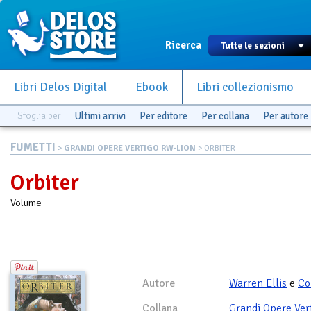
Ricerca
Libri Delos Digital
Ebook
Libri collezionismo
Sfoglia per
Ultimi arrivi
Per editore
Per collana
Per autore
FUMETTI
>
GRANDI OPERE VERTIGO RW-LION
> ORBITER
Orbiter
Volume
Autore
Warren Ellis
e
Co
Collana
Grandi Opere Ver