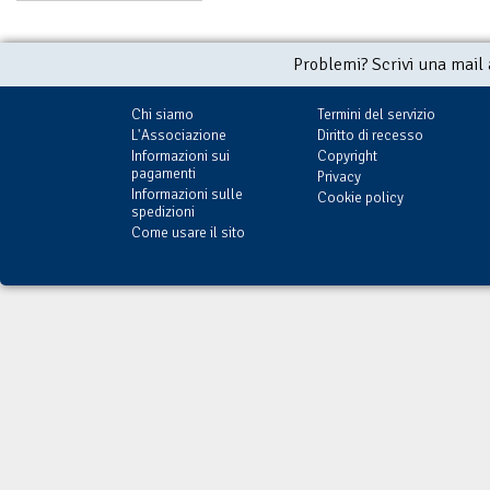
Problemi? Scrivi una mail
Chi siamo
Termini del servizio
L'Associazione
Diritto di recesso
Informazioni sui
Copyright
pagamenti
Privacy
Informazioni sulle
Cookie policy
spedizioni
Come usare il sito