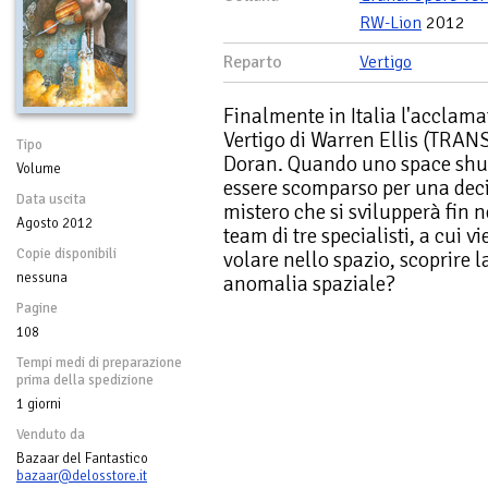
RW-Lion
2012
Reparto
Vertigo
Finalmente in Italia l'acclama
Vertigo di Warren Ellis (TR
Tipo
Doran. Quando uno space shutt
Volume
essere scomparso per una deci
Data uscita
mistero che si svilupperà fin 
Agosto 2012
team di tre specialisti, a cui v
Copie disponibili
volare nello spazio, scoprire l
nessuna
anomalia spaziale?
Pagine
108
Tempi medi di preparazione
prima della spedizione
1 giorni
Venduto da
Bazaar del Fantastico
bazaar@delosstore.it