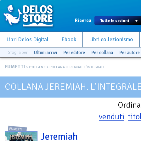
Ricerca
Libri Delos Digital
Ebook
Libri collezionismo
Sfoglia per
Ultimi arrivi
Per editore
Per collana
Per autore
FUMETTI
>
COLLANE
> COLLANA JEREMIAH. L'INTEGRALE
COLLANA JEREMIAH. L'INTEGRAL
Ordina
venduti
tito
FUMETTI
Jeremiah