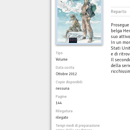
Reparto
Prosegue 
belga Her
suo attivo
In un mon
Stati Uni
Tipo
e di ritro
Il secondo
Volume
della ser
Data uscita
ricchissi
Ottobre 2012
Copie disponibili
nessuna
Pagine
144
Rilegatura
rilegato
Tempi medi di preparazione