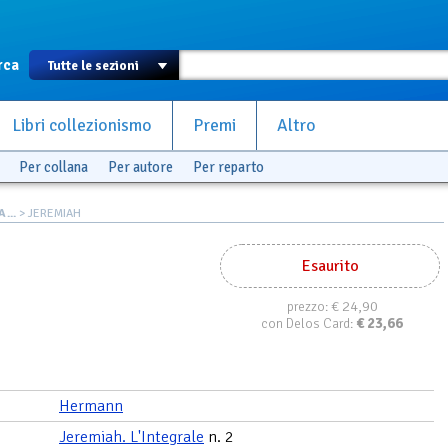
rca
Libri collezionismo
Premi
Altro
Per collana
Per autore
Per reparto
...
> JEREMIAH
Esaurito
€ 24,90
prezzo:
€
23,66
con Delos Card:
Hermann
Jeremiah. L'Integrale
n. 2