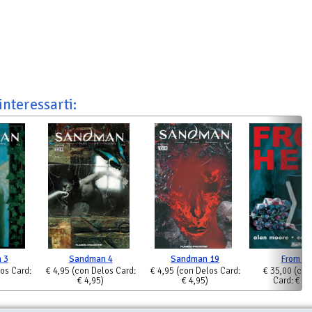
interessarti:
 3
Sandman 4
Sandman 19
From He
os Card:
€ 4,95
(con Delos Card:
€ 4,95
(con Delos Card:
€ 35,00
(con
€ 4,95)
€ 4,95)
Card: € 35