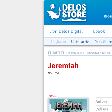
Rice
Libri Delos Digital
Ebook
Sfoglia per
Ultimi arrivi
Per editore
FUMETTI
>
JEREMIAH. L'INTEGRALE NONA A
Jeremiah
Volume
Autore
Collana