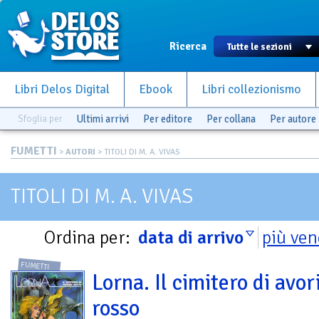
Ricerca
Libri Delos Digital
Ebook
Libri collezionismo
Sfoglia per
Ultimi arrivi
Per editore
Per collana
Per autore
FUMETTI
>
AUTORI
> TITOLI DI M. A. VIVAS
TITOLI DI M. A. VIVAS
Ordina per:
data di arrivo
più ven
FUMETTI
Lorna. Il cimitero di avor
rosso