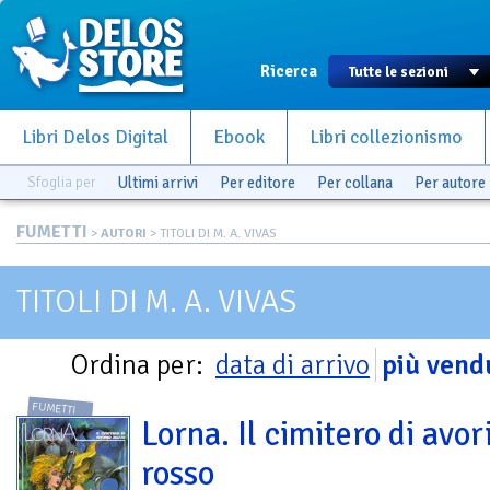
Ricerca
Libri Delos Digital
Ebook
Libri collezionismo
Sfoglia per
Ultimi arrivi
Per editore
Per collana
Per autore
FUMETTI
>
AUTORI
> TITOLI DI M. A. VIVAS
TITOLI DI M. A. VIVAS
Ordina per:
data di arrivo
più vend
FUMETTI
Lorna. Il cimitero di avor
rosso