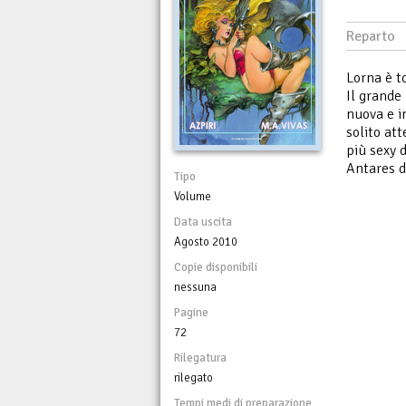
Reparto
Lorna è t
Il grande
nuova e i
solito at
più sexy d
Antares d
Tipo
Volume
Data uscita
Agosto 2010
Copie disponibili
nessuna
Pagine
72
Rilegatura
rilegato
Tempi medi di preparazione