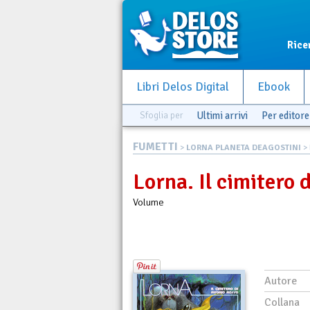
Rice
Libri Delos Digital
Ebook
Sfoglia per
Ultimi arrivi
Per editore
FUMETTI
>
LORNA PLANETA DEAGOSTINI
> 
Lorna. Il cimitero 
Volume
Autore
Collana