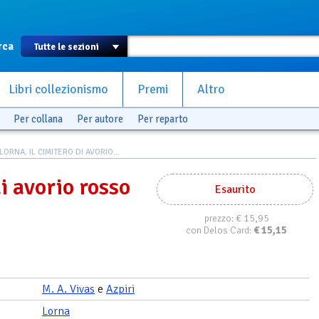
rca
Libri collezionismo
Premi
Altro
Per collana
Per autore
Per reparto
LORNA. IL CIMITERO DI AVORIO...
di avorio rosso
Esaurito
€ 15,95
prezzo:
€
15,15
con Delos Card:
M. A. Vivas
e
Azpiri
Lorna