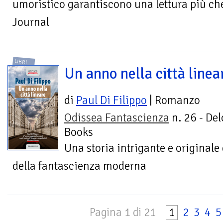
umoristico garantiscono una lettura più che
Journal
LIBRI
Un anno nella città linea
di
Paul Di Filippo
| Romanzo
Odissea Fantascienza
n. 26 - Del
Books
Una storia intrigante e originale 
della fantascienza moderna
Pagina 1 di 21
1
2
3
4
5