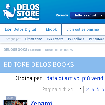
Ricerca
Libri Delos Digital
Ebook
Libri collezionismo
Sfoglia per
Ultimi arrivi
Per editore
Per collana
Per autore
DELOSBOOKS
>
EDITORI
> EDITORE DELOS BOOKS
EDITORE DELOS BOOKS
Ordina per:
data di arrivo
più vend
Pagina 1 di 21
1
2
3
4
5
LIBRI
Zenami