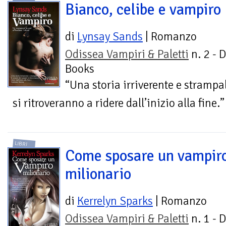
Bianco, celibe e vampiro
di
Lynsay Sands
| Romanzo
Odissea Vampiri & Paletti
n. 2 - 
Books
“Una storia irriverente e stramp
si ritroveranno a ridere dall’inizio alla fine
LIBRI
Come sposare un vampir
milionario
di
Kerrelyn Sparks
| Romanzo
Odissea Vampiri & Paletti
n. 1 - 