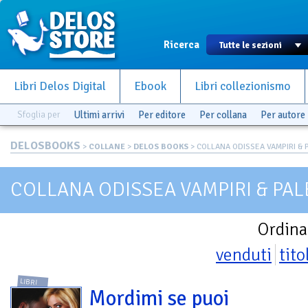
Ricerca
Libri Delos Digital
Ebook
Libri collezionismo
Sfoglia per
Ultimi arrivi
Per editore
Per collana
Per autore
DELOSBOOKS
>
COLLANE
>
DELOS BOOKS
> COLLANA ODISSEA VAMPIRI & PA
COLLANA ODISSEA VAMPIRI & PAL
Ordina
venduti
tito
LIBRI
Mordimi se puoi