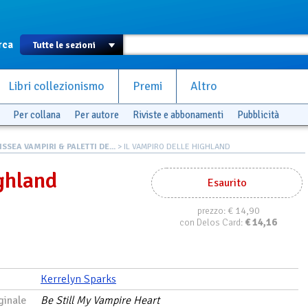
rca
Libri collezionismo
Premi
Altro
Per collana
Per autore
Riviste e abbonamenti
Pubblicità
SSEA VAMPIRI & PALETTI DE...
> IL VAMPIRO DELLE HIGHLAND
ighland
Esaurito
€ 14,90
prezzo:
€
14,16
con Delos Card:
Kerrelyn Sparks
ginale
Be Still My Vampire Heart