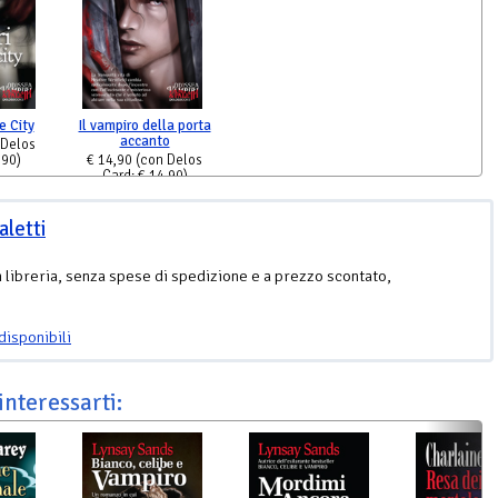
e City
Il vampiro della porta
accanto
 Delos
,90)
€ 14,90
(con Delos
Card: € 14,90)
aletti
n libreria, senza spese di spedizione e a prezzo scontato,
disponibili
interessarti: