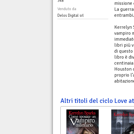
348
missione 
La guerra 
Venduto da
entrambi.
Delos Digital srl
Kerrelyn 
vampiro m
immediato
libri più
di questo
libro è di
centinaia 
Houston co
proprio l’
abitazion
Altri titoli del ciclo Love 