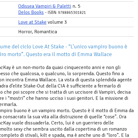
Odissea Vampiri & Paletti
n. 5
Delos Books
-
ISBN: 9788865301821
Love at Stake
volume 3
Horror, Romantica
lume del ciclo Love At Stake - “L’unico vampiro buono è
ro morto”. Questo era il motto di Emma Wallace
Kay è un non-morto da quasi cinquecento anni e non gli
esso che qualcosa, o qualcuno, lo sorprenda. Questo fino a
n incontra Emma Wallace. La vista di questa splendida agente
adra d’elite Stake-Out della CIA è sufficiente a fermarlo di
lo che poi scopre che si tratta di un uccisore di Vampiri, decisa
re i “mostri” che hanno ucciso i suoi genitori. E la missione di
ermarla.
ampiro buono è un vampiro morto. Questo è il motto di Emma da
 consacrato la sua vita alla distruzione di quelle “cose”. Ora
Kay vuole dissuaderla. Certo, lui è un guerriero delle
molto sexy che sembra uscito dalla copertina di un romanzo
ompleto di stivali, kilt e spada, ma è anche uno di “loro”. E la