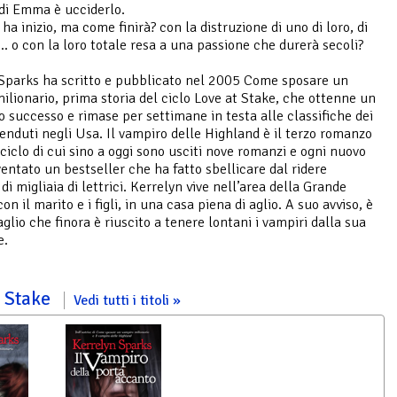
di Emma è ucciderlo.
ha inizio, ma come finirà? con la distruzione di uno di loro, di
.. o con la loro totale resa a una passione che durerà secoli?
Sparks ha scritto e pubblicato nel 2005 Come sposare un
ilionario, prima storia del ciclo Love at Stake, che ottenne un
 successo e rimase per settimane in testa alle classifiche dei
 venduti negli Usa. Il vampiro delle Highland è il terzo romanzo
 ciclo di cui sino a oggi sono usciti nove romanzi e ogni nuovo
ventato un bestseller che ha fatto sbellicare dal ridere
di migliaia di lettrici. Kerrelyn vive nell’area della Grande
n il marito e i figli, in una casa piena di aglio. A suo avviso, è
aglio che finora è riuscito a tenere lontani i vampiri dalla sua
e.
at Stake
Vedi tutti i titoli