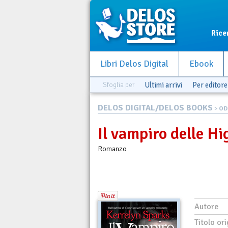
Rice
Libri Delos Digital
Ebook
Sfoglia per
Ultimi arrivi
Per editore
DELOS DIGITAL/DELOS BOOKS
>
ODI
Il vampiro delle H
Romanzo
Autore
Titolo ori