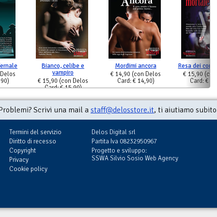
fernale
Bianco, celibe e
Mordimi ancora
Resa dei conti
vampiro
 Delos
€ 14,90
(con Delos
€ 15,90
(con
,90)
€ 15,90
(con Delos
Card: € 14,90)
Card: € 15
Card: € 15,90)
Problemi? Scrivi una mail a
staff@delosstore.it
, ti aiutiamo subito
Termini del servizio
Delos Digital srl
Diritto di recesso
Partita Iva 08232950967
Copyright
Progetto e sviluppo:
SSWA Silvio Sosio Web Agency
Privacy
Cookie policy