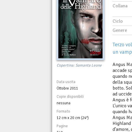
Collana
Ciclo
Genere
Terzo vo
un vampi
Angus Mac
Copertina: Samanta Leone
accade sp
quando no
della squ
Data uscita
botto. So
Ottobre 2011
ad uccide
Copie disponibili
Angus è f
nessuna
L’unico v
quando ha
Formato
Angus Mac
12 cm x 20 cm (24°)
Highland 
Pagine
d’amore, c