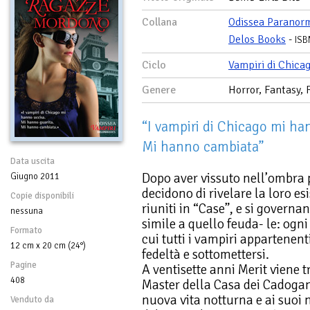
Collana
Odissea Paranor
Delos Books
-
ISB
Ciclo
Vampiri di Chica
Genere
Horror, Fantasy,
“I vampiri di Chicago mi ha
Mi hanno cambiata”
Data uscita
Dopo aver vissuto nell’ombra pe
Giugno 2011
decidono di rivelare la loro e
Copie disponibili
riuniti in “Case”, e si governa
nessuna
simile a quello feuda- le: ogn
Formato
cui tutti i vampiri appartenen
12 cm x 20 cm (24°)
fedeltà e sottomettersi.
Pagine
A ventisette anni Merit viene 
408
Master della Casa dei Cadogan.
nuova vita notturna e ai suoi
Venduto da