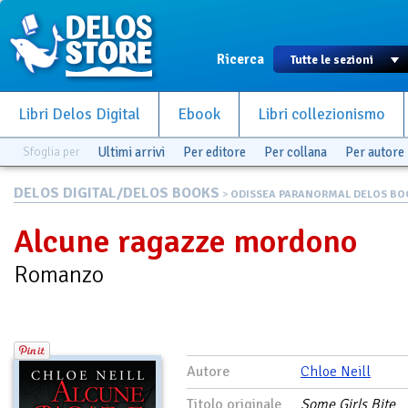
Ricerca
Libri Delos Digital
Ebook
Libri collezionismo
Sfoglia per
Ultimi arrivi
Per editore
Per collana
Per autore
DELOS DIGITAL/DELOS BOOKS
>
ODISSEA PARANORMAL DELOS BO
Alcune ragazze mordono
Romanzo
Autore
Chloe Neill
Titolo originale
Some Girls Bite