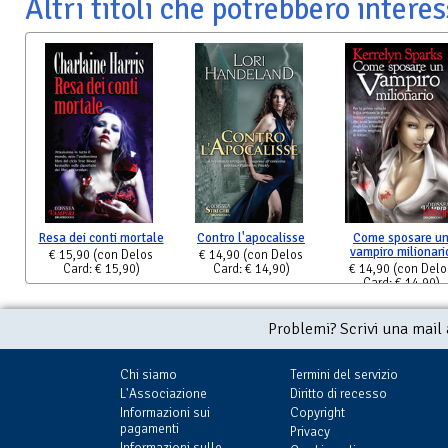
Altri titoli che potrebbero interes
Resa dei conti mortale
Contro l'apocalisse
Come sposare u
vampiro milionari
€ 15,90
(con Delos
€ 14,90
(con Delos
Card: € 15,90)
Card: € 14,90)
€ 14,90
(con Delo
Card: € 14,90)
Problemi? Scrivi una mail
Chi siamo
Termini del servizio
L'Associazione
Diritto di recesso
Informazioni sui
Copyright
pagamenti
Privacy
Informazioni sulle