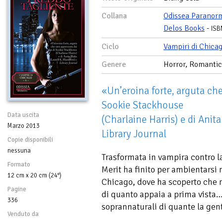
Collana
Odissea Paranor
Delos Books
-
ISB
Ciclo
Vampiri di Chica
Genere
Horror, Romanti
«Un’eroina forte, arguta che
Sookie Stackhouse
Data uscita
(Charlaine Harris) e di Anit
Marzo 2013
Library Journal
Copie disponibili
nessuna
Trasformata in vampira contro l
Formato
Merit ha finito per ambientarsi 
12 cm x 20 cm (24°)
Chicago, dove ha scoperto che n
Pagine
di quanto appaia a prima vista…
336
soprannaturali di quante la ge
Venduto da