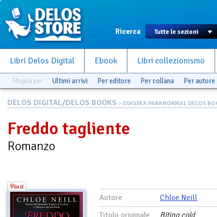
Ricerca
Libri Delos Digital
Ebook
Libri collezionismo
Sfoglia per
Ultimi arrivi
Per editore
Per collana
Per autore
DELOS DIGITAL/DELOS BOOKS
>
ODISSEA PARANORMAL DELOS BO
Freddo tagliente
Romanzo
Autore
Chloe Neill
Titolo originale
Biting cold