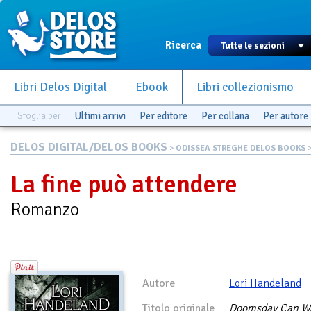
Ricerca
Libri Delos Digital
Ebook
Libri collezionismo
Sfoglia per
Ultimi arrivi
Per editore
Per collana
Per autore
DELOS DIGITAL/DELOS BOOKS
>
ODISSEA STREGHE DELOS BOOKS
>
La fine può attendere
Romanzo
Autore
Lori Handeland
Titolo originale
Doomsday Can Wa