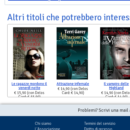
Altri titoli che potrebbero interes
Le ragazze mordono il
Attrazione infernale
Il vampiro delle
venerdì notte
Highland
€ 14,90
(con Delos
€ 15,90
(con Delos
Card: € 14,90)
€ 14,90
(con Delo
Card: € 15,90)
Card: € 14,90)
Problemi? Scrivi una mail
Chi siamo
Termini del servizio
L'Associazione
Diritto di recesso