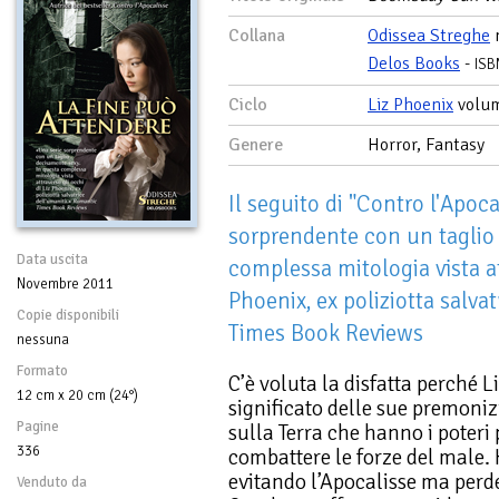
Collana
Odissea Streghe
n
Delos Books
-
ISB
Ciclo
Liz Phoenix
volu
Genere
Horror, Fantasy
Il seguito di "Contro l'Apoca
sorprendente con un taglio
Data uscita
complessa mitologia vista at
Novembre 2011
Phoenix, ex poliziotta salva
Copie disponibili
Times Book Reviews
nessuna
Formato
C’è voluta la disfatta perché 
12 cm x 20 cm (24°)
significato delle sue premonizi
Pagine
sulla Terra che hanno i poteri
336
combattere le forze del male.
evitando l’Apocalisse ma perd
Venduto da