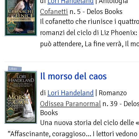
di
Lori Handeland
| Antologia
Cofanetti
n. 5 - Delos Books
Il cofanetto che riunisce i quattr
romanzi del ciclo di Liz Phoenix: 
può attendere, La fine verrà, Il m
LIBRI
Il morso del caos
di
Lori Handeland
| Romanzo
Odissea Paranormal
n. 39 - Delo
Books
Una nuova storia del ciclo delle
“Affascinante, coraggioso… I lettori vedono