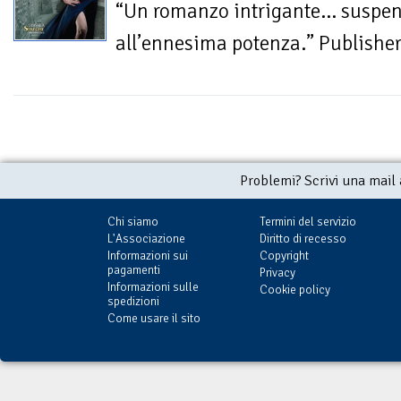
“Un romanzo intrigante... suspe
all’ennesima potenza.” Publishe
Problemi? Scrivi una mail
Chi siamo
Termini del servizio
L'Associazione
Diritto di recesso
Informazioni sui
Copyright
pagamenti
Privacy
Informazioni sulle
Cookie policy
spedizioni
Come usare il sito