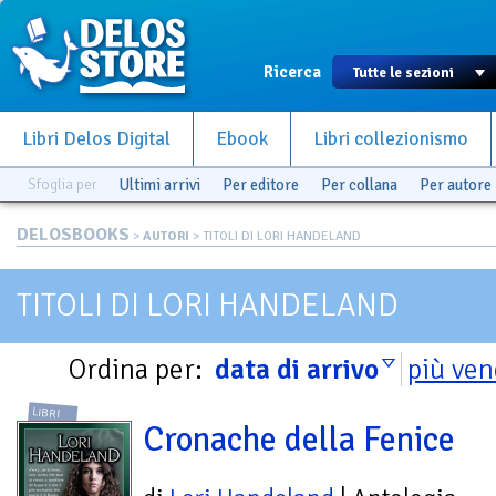
Ricerca
Libri Delos Digital
Ebook
Libri collezionismo
Sfoglia per
Ultimi arrivi
Per editore
Per collana
Per autore
DELOSBOOKS
>
AUTORI
> TITOLI DI LORI HANDELAND
TITOLI DI LORI HANDELAND
Ordina per:
data di arrivo
più ven
LIBRI
Cronache della Fenice