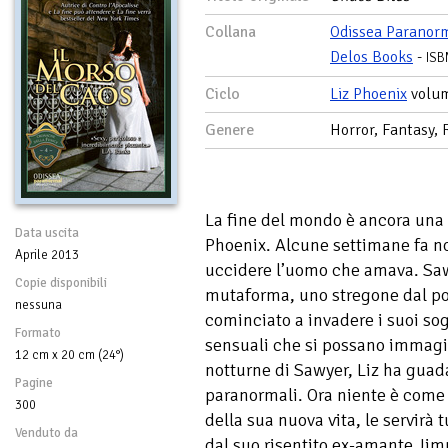
Collana
Odissea Paranor
Delos Books
-
ISB
Ciclo
Liz Phoenix
volu
Genere
Horror, Fantasy,
La fine del mondo è ancora una 
Data uscita
Phoenix. Alcune settimane fa no
Aprile 2013
uccidere l’uomo che amava. Sa
Copie disponibili
mutaforma, uno stregone dal pot
nessuna
cominciato a invadere i suoi so
Formato
sensuali che si possano immagina
12 cm x 20 cm (24°)
notturne di Sawyer, Liz ha guad
Pagine
paranormali. Ora niente è come
300
della sua nuova vita, le servirà t
Venduto da
dal suo risentito ex-amante Ji