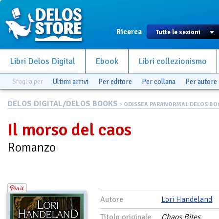
Ricerca
Libri Delos Digital
Ebook
Libri collezionismo
Sfoglia per
Ultimi arrivi
Per editore
Per collana
Per autore
DELOS DIGITAL/DELOS BOOKS
>
ODISSEA PARANORMAL DELOS BO
Il morso del caos
Romanzo
Autore
Lori Handeland
Titolo originale
Chaos Bites