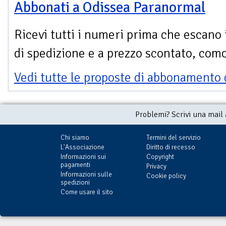
Abbonati a Odissea Paranormal
Ricevi tutti i numeri prima che escano 
di spedizione e a prezzo scontato, com
Vedi tutte le proposte di abbonamento 
Problemi? Scrivi una mail
Chi siamo
Termini del servizio
L'Associazione
Diritto di recesso
Informazioni sui
Copyright
pagamenti
Privacy
Informazioni sulle
Cookie policy
spedizioni
Come usare il sito