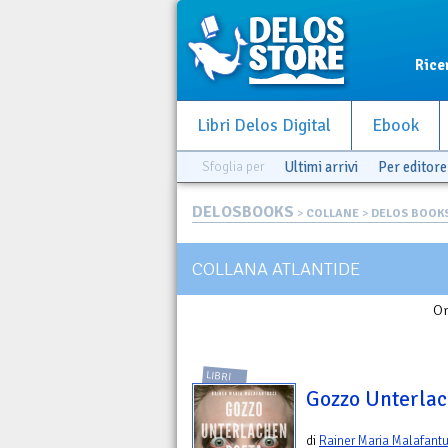
Rice
Libri Delos Digital
Ebook
Sfoglia per
Ultimi arrivi
Per editore
DELOSBOOKS
>
COLLANE
>
DELOS BOOK
COLLANA ATLANTIDE
Or
LIBRI
Gozzo Unterlac
di
Rainer Maria Malafant