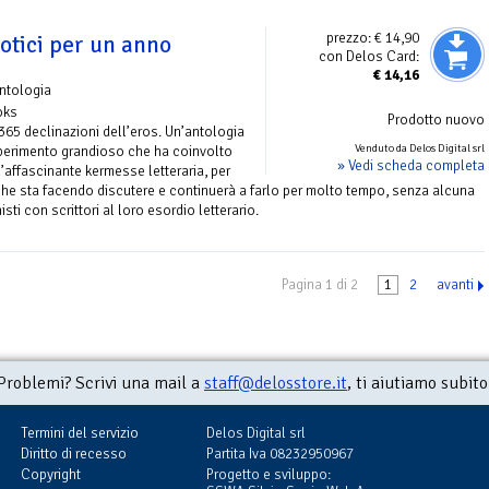
prezzo:
€ 14,90
otici per un anno
con Delos Card:
€
14,16
ntologia
oks
Prodotto nuovo
 365 declinazioni dell’eros. Un’antologia
Venduto da Delos Digital srl
perimento grandioso che ha coinvolto
» Vedi scheda completa
un’affascinante kermesse letteraria, per
 che sta facendo discutere e continuerà a farlo per molto tempo, senza alcuna
ti con scrittori al loro esordio letterario.
Pagina 1 di 2
1
2
avanti
Problemi? Scrivi una mail a
staff@delosstore.it
, ti aiutiamo subito
Termini del servizio
Delos Digital srl
Diritto di recesso
Partita Iva 08232950967
Copyright
Progetto e sviluppo: