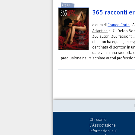
LIBRI
365 racconti er
a cura di
Franco Forte
| A
Atlantide
n. 7 - Delos Bo
365 autori. 365 racconti.
che non ha eguali, un es
centinata di scrittori in 
dare vita a una raccolta
preclusione nel mischiare autori professionis
Chi siamo
L'Associazione
Informazioni sui