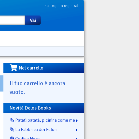
Fai login o registrati
Vai
Nel carrello
Il tuo carrello è ancora
vuoto.
Novità Delos Books
🗞️ Patatì patatà, picinina come me
🗞️ La Fabbrica dei Futuri
👻 Codice Nero