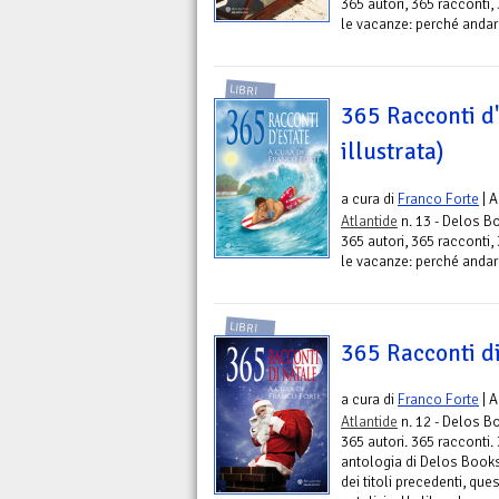
365 autori, 365 racconti,
le vacanze: perché andar
LIBRI
365 Racconti d'
illustrata)
a cura di
Franco Forte
| A
Atlantide
n. 13 - Delos B
365 autori, 365 racconti,
le vacanze: perché andar
LIBRI
365 Racconti d
a cura di
Franco Forte
| A
Atlantide
n. 12 - Delos B
365 autori. 365 racconti. 
antologia di Delos Book
dei titoli precedenti, qu