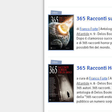
LIBRI
365 Racconti s
di
Franco Forte
| Antolog
Atlantide
n. 9 - Delos Bo
Dopo il clamoroso succes
e di 365 racconti horror 
possibili fini del mondo.
LIBRI
365 Racconti H
a cura di
Franco Forte
| A
Atlantide
n. 8 - Delos Bo
365 autori. 365 racconti.
antologia di Delos Book
della “365 racconti eroti
pubblico un numero sorpre