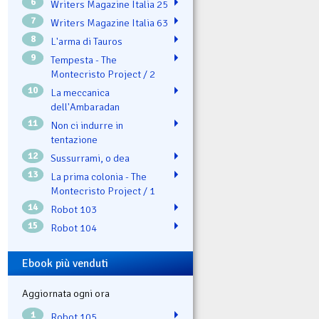
6
Writers Magazine Italia 25
7
Writers Magazine Italia 63
8
L'arma di Tauros
9
Tempesta - The
Montecristo Project / 2
10
La meccanica
dell'Ambaradan
11
Non ci indurre in
tentazione
12
Sussurrami, o dea
13
La prima colonia - The
Montecristo Project / 1
14
Robot 103
15
Robot 104
Ebook più venduti
Aggiornata ogni ora
1
Robot 105