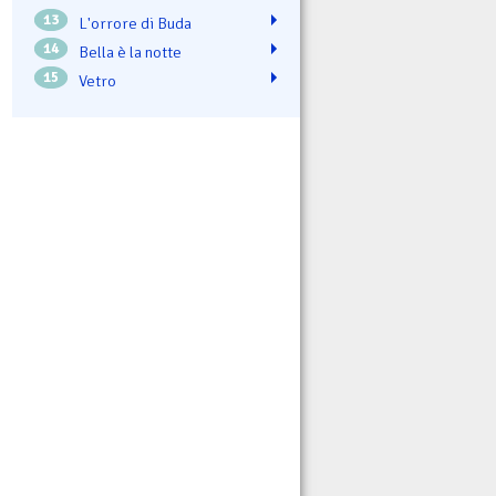
13
L'orrore di Buda
14
Bella è la notte
15
Vetro