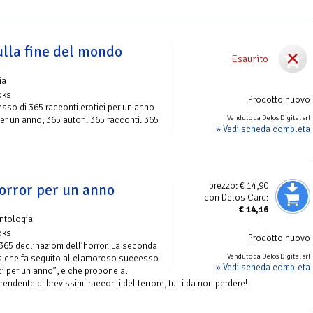
ulla fine del mondo
Esaurito
ia
oks
Prodotto nuovo
so di 365 racconti erotici per un anno
Venduto da Delos Digital srl
per un anno, 365 autori. 365 racconti. 365
» Vedi scheda completa
prezzo:
€ 14,90
orror per un anno
con Delos Card:
€
14,16
ntologia
oks
Prodotto nuovo
 365 declinazioni dell’horror. La seconda
Venduto da Delos Digital srl
s che fa seguito al clamoroso successo
» Vedi scheda completa
ci per un anno”, e che propone al
ndente di brevissimi racconti del terrore, tutti da non perdere!