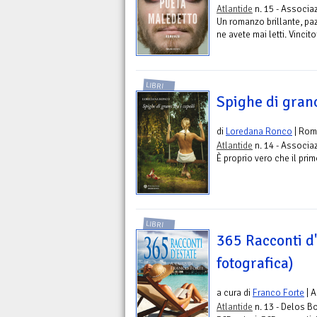
Atlantide
n. 15 - Associ
Un romanzo brillante, pa
ne avete mai letti. Vinci
LIBRI
Spighe di grano
di
Loredana Ronco
| Rom
Atlantide
n. 14 - Associ
È proprio vero che il pri
LIBRI
365 Racconti d'
fotografica)
a cura di
Franco Forte
| A
Atlantide
n. 13 - Delos B