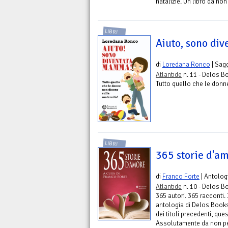
natalizie. Un libro da non
LIBRI
Aiuto, sono di
di
Loredana Ronco
| Sag
Atlantide
n. 11 - Delos B
Tutto quello che le donn
LIBRI
365 storie d'a
di
Franco Forte
| Antolog
Atlantide
n. 10 - Delos B
365 autori. 365 racconti.
antologia di Delos Book
dei titoli precedenti, que
Assolutamente da non pe