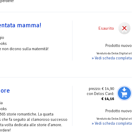
 perdere!
ventata mamma!
Esaurito
gio
ooks
Prodotto nuovo
e non dicono sulla maternità!
Venduto da Delos Digital srl
» Vedi scheda completa
prezzo:
€ 14,90
more
con Delos Card:
€
14,16
ia
ooks
Prodotto nuovo
 365 storie romantiche. La quarta
Venduto da Delos Digital srl
s che fa seguito al clamoroso successo
» Vedi scheda completa
sta volta dedicata alle storie d’amore.
rdere!