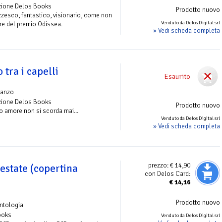
azione Delos Books
Prodotto nuovo
zzesco, fantastico, visionario, come non
Venduto da Delos Digital srl
tore del premio Odissea.
» Vedi scheda completa
 tra i capelli
Esaurito
anzo
azione Delos Books
Prodotto nuovo
mo amore non si scorda mai...
Venduto da Delos Digital srl
» Vedi scheda completa
prezzo:
€ 14,90
estate (copertina
con Delos Card:
€
14,16
Prodotto nuovo
ntologia
ooks
Venduto da Delos Digital srl