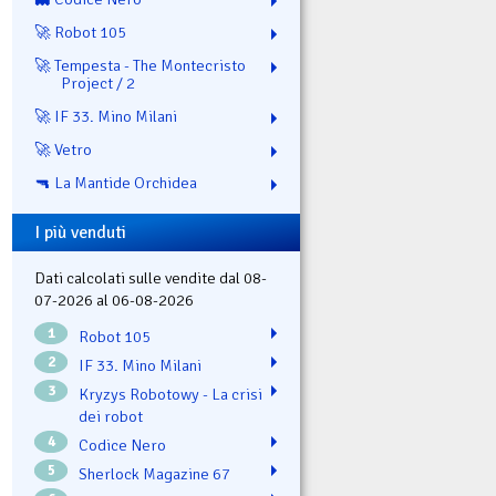
🚀 Robot 105
🚀 Tempesta - The Montecristo
Project / 2
🚀 IF 33. Mino Milani
🚀 Vetro
🔫 La Mantide Orchidea
I più venduti
Dati calcolati sulle vendite dal 08-
07-2026 al 06-08-2026
1
Robot 105
2
IF 33. Mino Milani
3
Kryzys Robotowy - La crisi
dei robot
4
Codice Nero
5
Sherlock Magazine 67