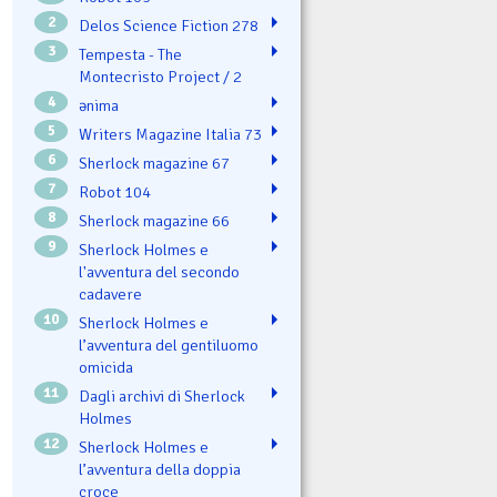
2
Delos Science Fiction 278
3
Tempesta - The
Montecristo Project / 2
4
ənima
5
Writers Magazine Italia 73
6
Sherlock magazine 67
7
Robot 104
8
Sherlock magazine 66
9
Sherlock Holmes e
l'avventura del secondo
cadavere
10
Sherlock Holmes e
l’avventura del gentiluomo
omicida
11
Dagli archivi di Sherlock
Holmes
12
Sherlock Holmes e
l’avventura della doppia
croce