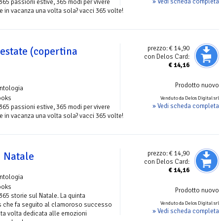
» Vedi scheda completa
 365 passioni estive, 365 modi per vivere
e in vacanza una volta sola? vacci 365 volte!
prezzo:
€ 14,90
estate (copertina
con Delos Card:
€
14,16
Prodotto nuovo
ntologia
ooks
Venduto da Delos Digital srl
» Vedi scheda completa
 365 passioni estive, 365 modi per vivere
e in vacanza una volta sola? vacci 365 volte!
prezzo:
€ 14,90
i Natale
con Delos Card:
€
14,16
ntologia
ooks
Prodotto nuovo
365 storie sul Natale. La quinta
Venduto da Delos Digital srl
s che fa seguito al clamoroso successo
» Vedi scheda completa
esta volta dedicata alle emozioni