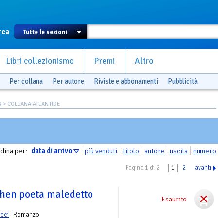
rca
Libri collezionismo
Premi
Altro
Per collana
Per autore
Riviste e abbonamenti
Pubblicità
S
> COLLANA ATLANTIDE
dina per:
data di arrivo
più venduti
titolo
autore
uscita
numero
Pagina 1 di 2
1
2
avanti
hen poeta maledetto
Esaurito
ucci
| Romanzo