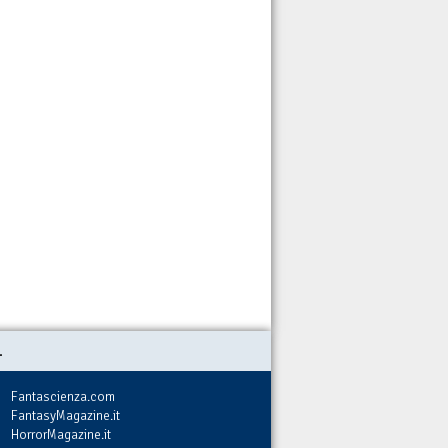
.
Fantascienza.com
FantasyMagazine.it
HorrorMagazine.it