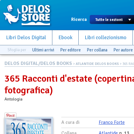
Ricerca
Libri Delos Digital
Ebook
Libri collezionismo
Sfoglia per
Ultimi arrivi
Per editore
Per collana
Per autore
DELOS DIGITAL/DELOS BOOKS
>
ATLANTIDE DELOS BOOKS
> 365 RA
365 Racconti d'estate (copertin
fotografica)
Antologia
A cura di
Franco Forte
Collana
Atlantide
n. 13