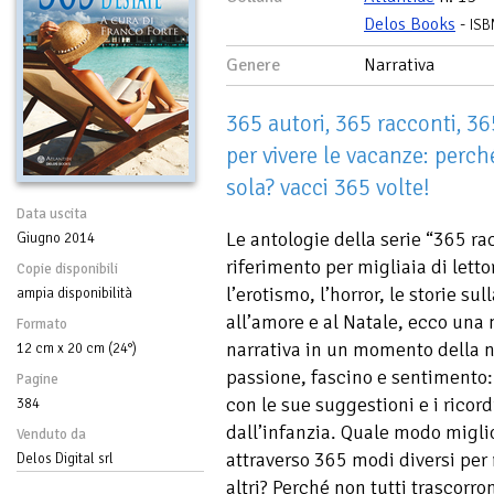
Delos Books
-
ISB
Genere
Narrativa
365 autori, 365 racconti, 36
per vivere le vacanze: perc
sola? vacci 365 volte!
Data uscita
Le antologie della serie “365 ra
Giugno 2014
riferimento per migliaia di lettor
Copie disponibili
l’erotismo, l’horror, le storie s
ampia disponibilità
all’amore e al Natale, ecco una
Formato
narrativa in un momento della no
12 cm x 20 cm (24°)
passione, fascino e sentimento: 
Pagine
con le sue suggestioni e i ricordi
384
dall’infanzia. Quale modo miglio
Venduto da
attraverso 365 modi diversi per 
Delos Digital srl
altri? Perché non tutti trascorr