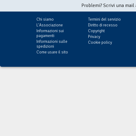
Problemi? Scrivi una mail
Chi siamo
Termini del servizio
L'Associazione
Diritto di recesso
Informazioni sui
Copyright
pagamenti
Privacy
Informazioni sulle
Cookie policy
spedizioni
Come usare il sito