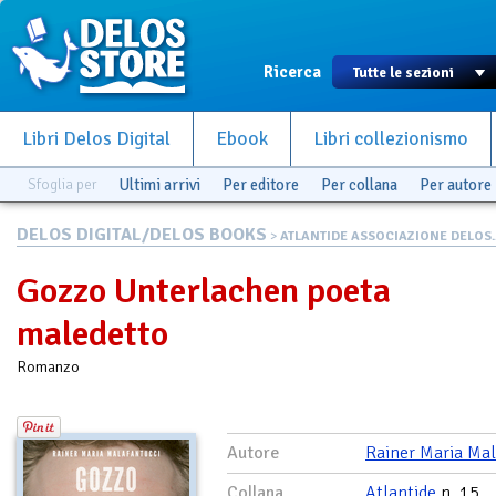
Ricerca
Libri Delos Digital
Ebook
Libri collezionismo
Sfoglia per
Ultimi arrivi
Per editore
Per collana
Per autore
DELOS DIGITAL/DELOS BOOKS
>
ATLANTIDE ASSOCIAZIONE DELOS..
Gozzo Unterlachen poeta
maledetto
Romanzo
Autore
Rainer Maria Mal
Collana
Atlantide
n. 15