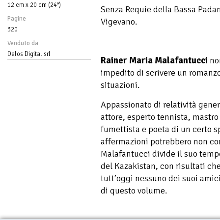
12 cm x 20 cm (24°)
Senza Requie della Bassa Padan
Pagine
Vigevano.
320
Venduto da
Delos Digital srl
Rainer Maria Malafantucci
non
impedito di scrivere un romanz
situazioni.
Appassionato di relatività gener
attore, esperto tennista, mastro
fumettista e poeta di un certo 
affermazioni potrebbero non corr
Malafantucci divide il suo temp
del Kazakistan, con risultati che
tutt’oggi nessuno dei suoi amic
di questo volume.